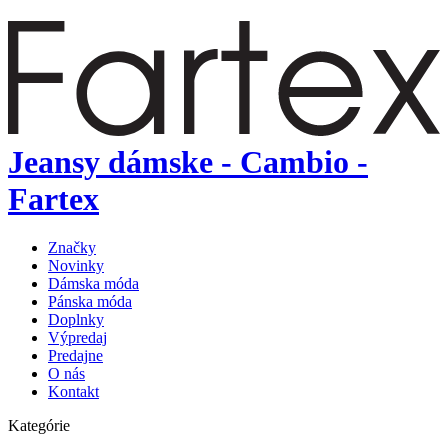
Jeansy dámske - Cambio -
Fartex
Značky
Novinky
Dámska móda
Pánska móda
Doplnky
Výpredaj
Predajne
O nás
Kontakt
Kategórie