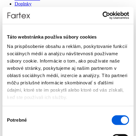
Doplnky
Výpredaj
Predajne
O nás
Kontakt
Táto webstránka používa súbory cookies
Detail produktu
Na prispôsobenie obsahu a reklám, poskytovanie funkcií
Domov
sociálnych médií a analýzu návštevnosti používame
Produkty
súbory cookie. Informácie o tom, ako používate naše
Dámska móda
Jeansy
webové stránky, poskytujeme aj našim partnerom v
Dlhé
oblasti sociálnych médií, inzercie a analýzy. Títo partneri
Jeansy dámske - Cambio
môžu príslušné informácie skombinovať s ďalšími
Jeansy dámske - Cambio
údajmi, ktoré ste im poskytli alebo ktoré od vás získali,
Zľava 70 %
keď ste používali ich služby.
Výber
Potrebné
súhlasu