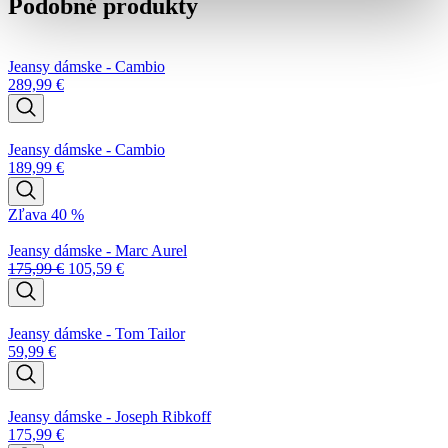
Podobné produkty
Cambio
Jeansy dámske - Cambio
289,99
€
Jeansy dámske - Cambio
189,99
€
Zľava 40 %
Jeansy dámske - Marc Aurel
175,99
€
105,59
€
Jeansy dámske - Tom Tailor
59,99
€
Jeansy dámske - Joseph Ribkoff
175,99
€