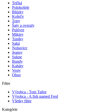
Tričká
Polokošele
Blúzky
Košeľe
Topy
Šaty a overaly
Pulóvre
Mikiny
Tuniky
Saká
Nohavice
Jeansy
Sukne
Bundy
Kabáty
Vesty
Obuv
Filtre
Výrobca - Tom Tailor
Výrobca - A fish named Fred
Všetky filtre
Kategórie