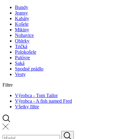
Bundy
Jeansy
Kabáty
Košele
Mikiny
Nohavice
Obleky
Tričká
Polokošele
Pulóvre
Saká
Spodné prádlo
Vesty
Filtre
Výrobca - Tom Tailor
Výrobca - A fish named Fred
Všetky filtre