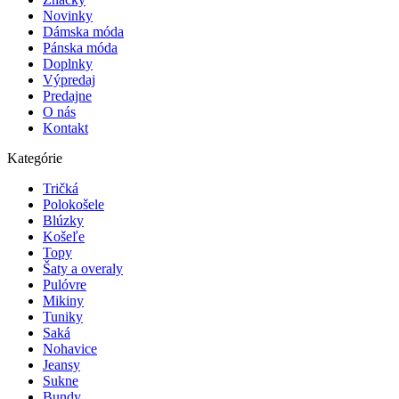
Novinky
Dámska móda
Pánska móda
Doplnky
Výpredaj
Predajne
O nás
Kontakt
Kategórie
Tričká
Polokošele
Blúzky
Košeľe
Topy
Šaty a overaly
Pulóvre
Mikiny
Tuniky
Saká
Nohavice
Jeansy
Sukne
Bundy