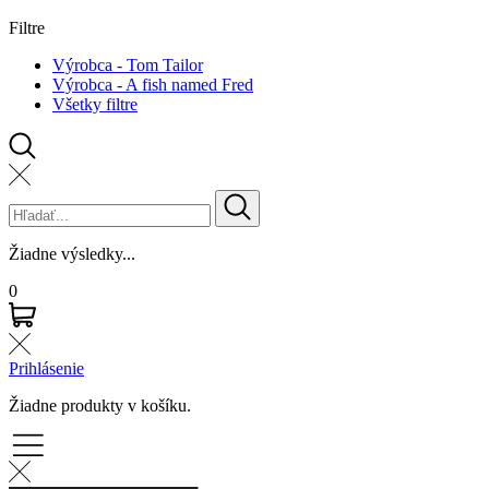
Filtre
Výrobca - Tom Tailor
Výrobca - A fish named Fred
Všetky filtre
Žiadne výsledky...
0
Prihlásenie
Žiadne produkty v košíku.