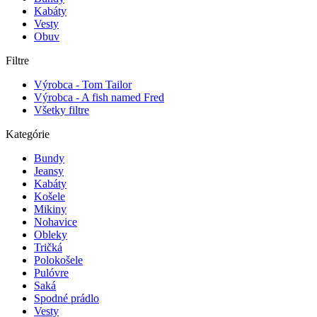
Kabáty
Vesty
Obuv
Filtre
Výrobca - Tom Tailor
Výrobca - A fish named Fred
Všetky filtre
Kategórie
Bundy
Jeansy
Kabáty
Košele
Mikiny
Nohavice
Obleky
Tričká
Polokošele
Pulóvre
Saká
Spodné prádlo
Vesty