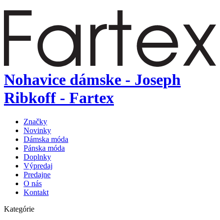
Nohavice dámske - Joseph
Ribkoff - Fartex
Značky
Novinky
Dámska móda
Pánska móda
Doplnky
Výpredaj
Predajne
O nás
Kontakt
Kategórie