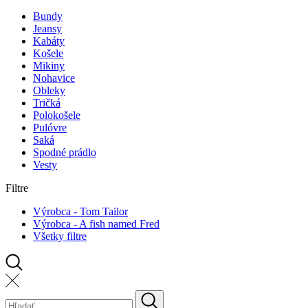
Bundy
Jeansy
Kabáty
Košele
Mikiny
Nohavice
Obleky
Tričká
Polokošele
Pulóvre
Saká
Spodné prádlo
Vesty
Filtre
Výrobca - Tom Tailor
Výrobca - A fish named Fred
Všetky filtre