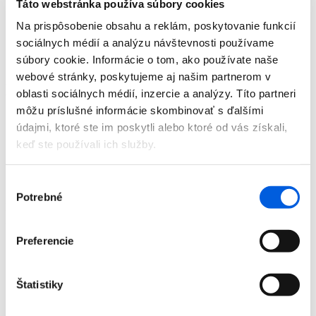
Táto webstránka používa súbory cookies
Doplnky
Výpredaj
Na prispôsobenie obsahu a reklám, poskytovanie funkcií
Predajne
sociálnych médií a analýzu návštevnosti používame
O nás
súbory cookie. Informácie o tom, ako používate naše
Kontakt
webové stránky, poskytujeme aj našim partnerom v
Detail produktu
oblasti sociálnych médií, inzercie a analýzy. Títo partneri
môžu príslušné informácie skombinovať s ďalšími
Domov
údajmi, ktoré ste im poskytli alebo ktoré od vás získali,
Produkty
keď ste používali ich služby.
Dámska móda
Nohavice
Dlhé
Výber
Nohavice dámske - Joseph Ribkoff
Potrebné
súhlasu
Nohavice dámske - Joseph Ribkoff
Zľava 50 %
Preferencie
Štatistiky
Domov
Produkty