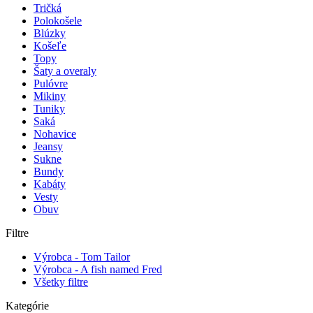
Tričká
Polokošele
Blúzky
Košeľe
Topy
Šaty a overaly
Pulóvre
Mikiny
Tuniky
Saká
Nohavice
Jeansy
Sukne
Bundy
Kabáty
Vesty
Obuv
Filtre
Výrobca - Tom Tailor
Výrobca - A fish named Fred
Všetky filtre
Kategórie