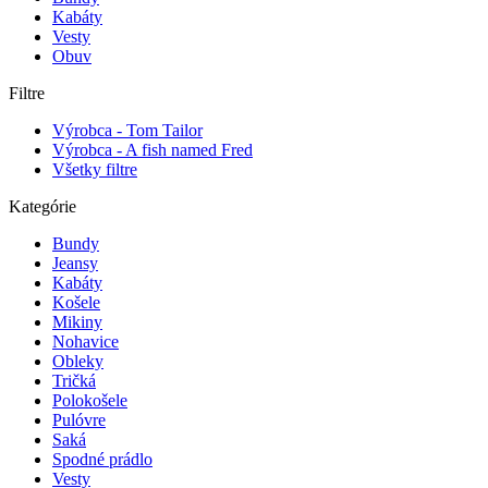
Kabáty
Vesty
Obuv
Filtre
Výrobca - Tom Tailor
Výrobca - A fish named Fred
Všetky filtre
Kategórie
Bundy
Jeansy
Kabáty
Košele
Mikiny
Nohavice
Obleky
Tričká
Polokošele
Pulóvre
Saká
Spodné prádlo
Vesty