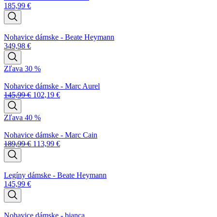
185,99
€
Nohavice dámske - Beate Heymann
349,98
€
Zľava 30 %
Nohavice dámske - Marc Aurel
145,99
€
102,19
€
Zľava 40 %
Nohavice dámske - Marc Cain
189,99
€
113,99
€
Legíny dámske - Beate Heymann
145,99
€
Nohavice dámske - bianca