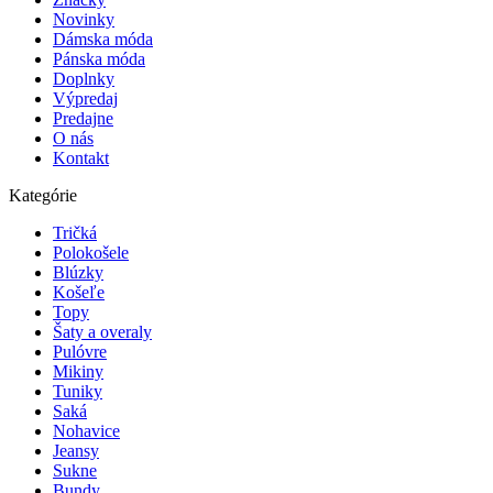
Novinky
Dámska móda
Pánska móda
Doplnky
Výpredaj
Predajne
O nás
Kontakt
Kategórie
Tričká
Polokošele
Blúzky
Košeľe
Topy
Šaty a overaly
Pulóvre
Mikiny
Tuniky
Saká
Nohavice
Jeansy
Sukne
Bundy