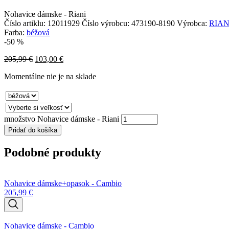
Nohavice dámske - Riani
Číslo artiklu:
12011929
Číslo výrobcu:
473190-8190
Výrobca:
RIAN
Farba:
béžová
-50 %
205,99
€
103,00
€
Momentálne nie je na sklade
množstvo Nohavice dámske - Riani
Pridať do košíka
Podobné produkty
Nohavice dámske+opasok - Cambio
205,99
€
Nohavice dámske - Cambio