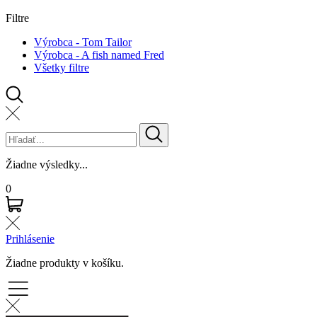
Filtre
Výrobca - Tom Tailor
Výrobca - A fish named Fred
Všetky filtre
Žiadne výsledky...
0
Prihlásenie
Žiadne produkty v košíku.