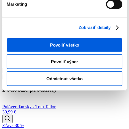
Pulóver dámsky - Joseph Ribkoff
Marketing
Pulóver dámsky - Joseph Ribkoff
Číslo artiklu:
12014673
Číslo výrobcu:
253912
Výrobca:
Joseph
Ribkoff
Farba:
Zelená vzor
Zobraziť detaily
239,99
€
Povoliť všetko
Momentálne nie je na sklade
Povoliť výber
množstvo
Pulóver
Pridať do košíka
Odmietnuť všetko
dámsky
-
Podobné produkty
Joseph
Ribkoff
Pulóver dámsky - Tom Tailor
39,99
€
Zľava 30 %