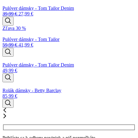
Pulóver dámsky - Tom Tailor Denim
39,99
€
27,99
€
Zľava 30 %
Pulóver dámsky - Tom Tailor
59,99
€
41,99
€
Pulóver dámsky - Tom Tailor Denim
49,99
€
Rolák dámsky - Betty Barclay
85,99
€
Prihláste sa k odberu noviniek a nič nezmeškáte.