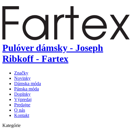
Pulóver dámsky - Joseph
Ribkoff - Fartex
Značky
Novinky
Dámska móda
Pánska móda
Doplnky
Výpredaj
Predajne
O nás
Kontakt
Kategórie