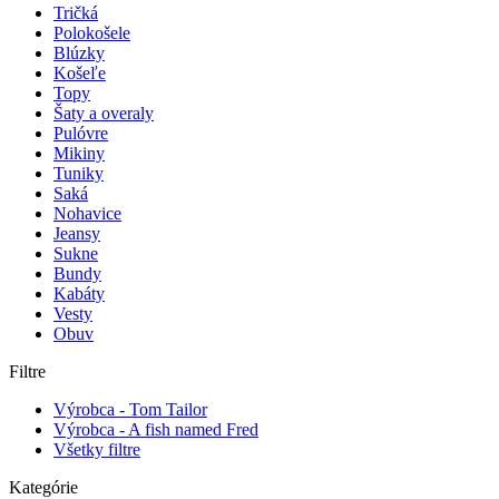
Tričká
Polokošele
Blúzky
Košeľe
Topy
Šaty a overaly
Pulóvre
Mikiny
Tuniky
Saká
Nohavice
Jeansy
Sukne
Bundy
Kabáty
Vesty
Obuv
Filtre
Výrobca - Tom Tailor
Výrobca - A fish named Fred
Všetky filtre
Kategórie