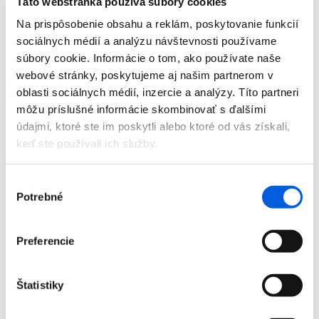
Táto webstránka používa súbory cookies
Doplnky
Výpredaj
Na prispôsobenie obsahu a reklám, poskytovanie funkcií
Predajne
sociálnych médií a analýzu návštevnosti používame
O nás
súbory cookie. Informácie o tom, ako používate naše
Kontakt
webové stránky, poskytujeme aj našim partnerom v
Detail produktu
oblasti sociálnych médií, inzercie a analýzy. Títo partneri
môžu príslušné informácie skombinovať s ďalšími
Domov
údajmi, ktoré ste im poskytli alebo ktoré od vás získali,
Produkty
keď ste používali ich služby.
Dámska móda
Pulóvre
Pulóver dámsky - Joseph Ribkoff
Výber
Pulóver dámsky - Joseph Ribkoff
Potrebné
súhlasu
Preferencie
Domov
Produkty
Štatistiky
Dámska móda
Pulóvre