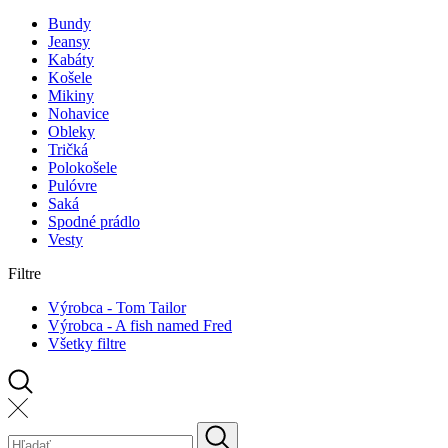
Bundy
Jeansy
Kabáty
Košele
Mikiny
Nohavice
Obleky
Tričká
Polokošele
Pulóvre
Saká
Spodné prádlo
Vesty
Filtre
Výrobca - Tom Tailor
Výrobca - A fish named Fred
Všetky filtre