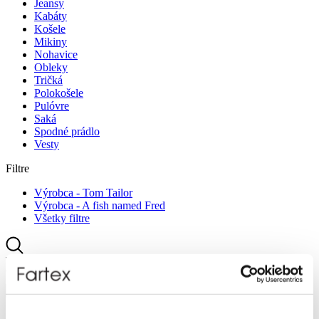
Jeansy
Kabáty
Košele
Mikiny
Nohavice
Obleky
Tričká
Polokošele
Pulóvre
Saká
Spodné prádlo
Vesty
Filtre
Výrobca - Tom Tailor
Výrobca - A fish named Fred
Všetky filtre
Žiadne výsledky...