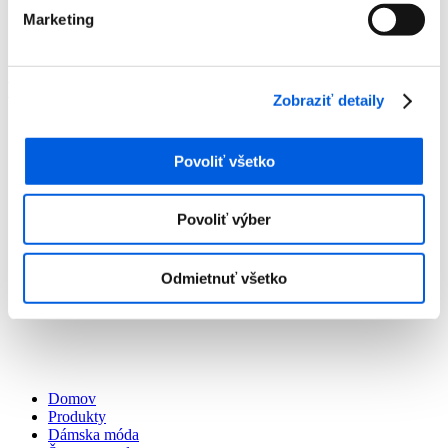
Predajne
Marketing
O nás
Kontakt
Detail produktu
Zobraziť detaily
Domov
Produkty
Povoliť všetko
Dámska móda
Šaty a overaly
Šaty dámske - monari
Povoliť výber
Šaty dámske - monari
Odmietnuť všetko
Domov
Produkty
Dámska móda