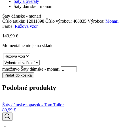
Šaty a overaly
Šaty dámske - monari
Šaty dámske - monari
Číslo artiklu:
12011898
Číslo výrobcu:
408835
Výrobca:
Monari
Farba:
Ružová vzor
149,99
€
Momentálne nie je na sklade
množstvo Šaty dámske - monari
Pridať do košíka
Podobné produkty
Šaty dámske+opasok - Tom Tailor
Š
89,99
€
2