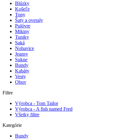
Blúzky
Košeľe
Topy
Šaty a overaly
Pulóvre
Mikiny
Tuniky
Saká
Nohavice
Jeansy
Sukne
Bundy
Kabáty
Vesty
Obuv
Filtre
Výrobca - Tom Tailor
Výrobca - A fish named Fred
Všetky filtre
Kategórie
Bundy