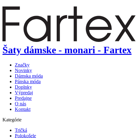
Šaty dámske - monari - Fartex
Značky
Novinky
Dámska móda
Pánska móda
Doplnky
Výpredaj
Predajne
O nás
Kontakt
Kategórie
Tričká
Polokošele