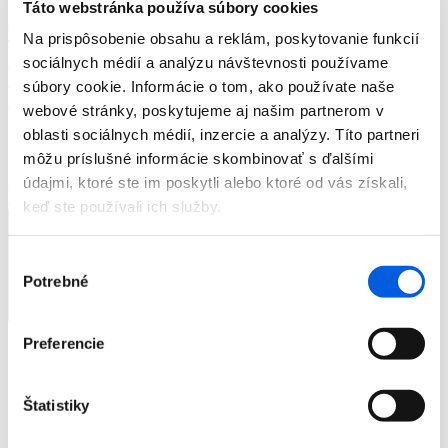
Táto webstránka používa súbory cookies
0
Na prispôsobenie obsahu a reklám, poskytovanie funkcií
sociálnych médií a analýzu návštevnosti používame
súbory cookie. Informácie o tom, ako používate naše
Prihlásenie
webové stránky, poskytujeme aj našim partnerom v
oblasti sociálnych médií, inzercie a analýzy. Títo partneri
Žiadne produkty v košíku.
môžu príslušné informácie skombinovať s ďalšími
údajmi, ktoré ste im poskytli alebo ktoré od vás získali,
keď ste používali ich služby.
Výber
Potrebné
súhlasu
Preferencie
Značky
Novinky
Dámska móda
Štatistiky
Pánska móda
Doplnky
Výpredaj