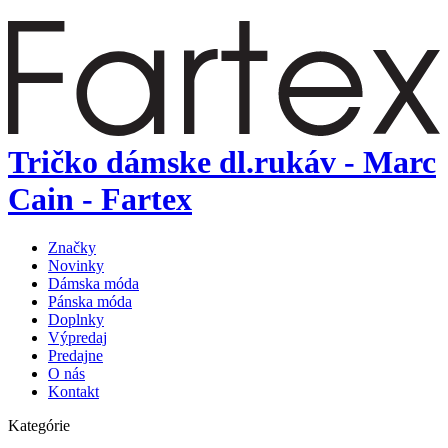
Tričko dámske dl.rukáv - Marc
Cain - Fartex
Značky
Novinky
Dámska móda
Pánska móda
Doplnky
Výpredaj
Predajne
O nás
Kontakt
Kategórie