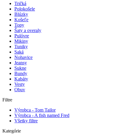
Tričká
Polokošele
Blúzky
Košeľe
Topy
Šaty a overaly
Pulóvre
Mikiny
Tuniky
Saká
Nohavice
Jeansy
Sukne
Bundy
Kabáty
Vesty
Obuv
Filtre
Výrobca - Tom Tailor
Výrobca - A fish named Fred
Všetky filtre
Kategórie