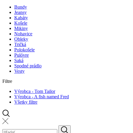
Bundy
Jeansy
Kabáty
Košele
Mikiny
Nohavice
Obleky
Tričká
Polokošele
Pulóvre
Saká
Spodné prádlo
Vesty
Filtre
Výrobca - Tom Tailor
Výrobca - A fish named Fred
Všetky filtre