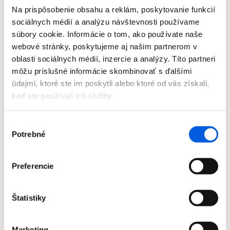
Doplnky
Na prispôsobenie obsahu a reklám, poskytovanie funkcií
Výpredaj
sociálnych médií a analýzu návštevnosti používame
Predajne
súbory cookie. Informácie o tom, ako používate naše
O nás
Kontakt
webové stránky, poskytujeme aj našim partnerom v
oblasti sociálnych médií, inzercie a analýzy. Títo partneri
Detail produktu
môžu príslušné informácie skombinovať s ďalšími
údajmi, ktoré ste im poskytli alebo ktoré od vás získali,
Domov
keď ste používali ich služby.
Produkty
Dámska móda
Tričká
Výber
Tričko dámske dl.rukáv - Marc Cain
Potrebné
súhlasu
Tričko dámske dl.rukáv - Marc Cain
Preferencie
Štatistiky
Domov
Marketing