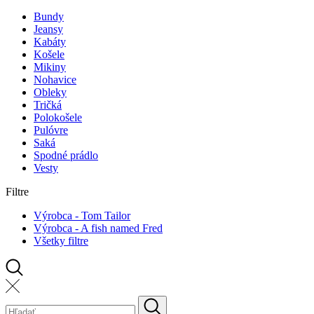
Bundy
Jeansy
Kabáty
Košele
Mikiny
Nohavice
Obleky
Tričká
Polokošele
Pulóvre
Saká
Spodné prádlo
Vesty
Filtre
Výrobca - Tom Tailor
Výrobca - A fish named Fred
Všetky filtre