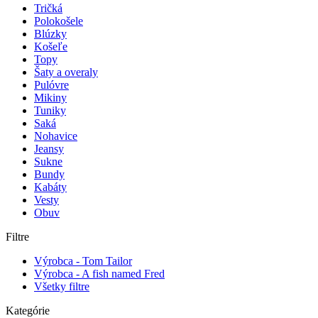
Tričká
Polokošele
Blúzky
Košeľe
Topy
Šaty a overaly
Pulóvre
Mikiny
Tuniky
Saká
Nohavice
Jeansy
Sukne
Bundy
Kabáty
Vesty
Obuv
Filtre
Výrobca - Tom Tailor
Výrobca - A fish named Fred
Všetky filtre
Kategórie