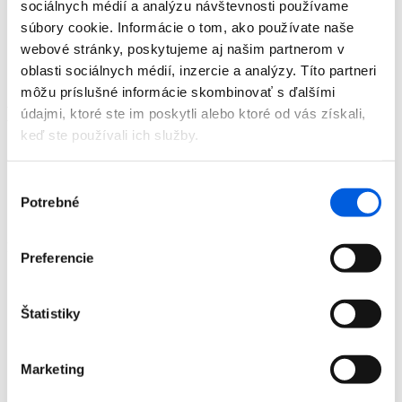
sociálnych médií a analýzu návštevnosti používame
Doplnky
súbory cookie. Informácie o tom, ako používate naše
Výpredaj
Predajne
webové stránky, poskytujeme aj našim partnerom v
O nás
oblasti sociálnych médií, inzercie a analýzy. Títo partneri
Kontakt
môžu príslušné informácie skombinovať s ďalšími
Detail produktu
údajmi, ktoré ste im poskytli alebo ktoré od vás získali,
keď ste používali ich služby.
Domov
Produkty
Výber
Dámska móda
Blúzky
Potrebné
súhlasu
Blúzka dámska dl.rukáv - Tom Tailor
Blúzka dámska dl.rukáv - Tom Tailor
Preferencie
Štatistiky
Marketing
Domov
Produkty