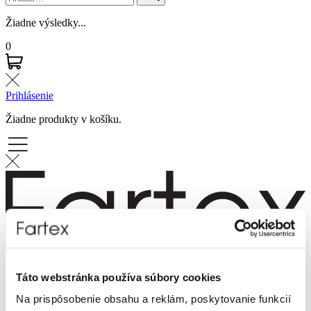
Žiadne výsledky...
0
Prihlásenie
Žiadne produkty v košíku.
Značky
Táto webstránka používa súbory cookies
Novinky
Dámska móda
Na prispôsobenie obsahu a reklám, poskytovanie funkcií
Pánska móda