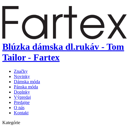
Blúzka dámska dl.rukáv - Tom
Tailor - Fartex
Značky
Novinky
Dámska móda
Pánska móda
Doplnky
Výpredaj
Predajne
O nás
Kontakt
Kategórie