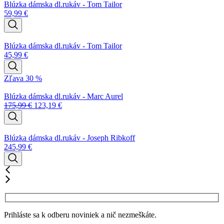
Blúzka dámska dl.rukáv - Tom Tailor
59,99
€
Blúzka dámska dl.rukáv - Tom Tailor
45,99
€
Zľava 30 %
Blúzka dámska dl.rukáv - Marc Aurel
175,99
€
123,19
€
Blúzka dámska dl.rukáv - Joseph Ribkoff
245,99
€
Prihláste sa k odberu noviniek a nič nezmeškáte.