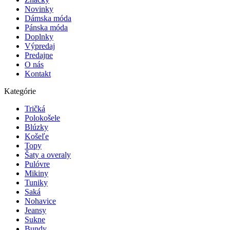
Novinky
Dámska móda
Pánska móda
Doplnky
Výpredaj
Predajne
O nás
Kontakt
Kategórie
Tričká
Polokošele
Blúzky
Košeľe
Topy
Šaty a overaly
Pulóvre
Mikiny
Tuniky
Saká
Nohavice
Jeansy
Sukne
Bundy