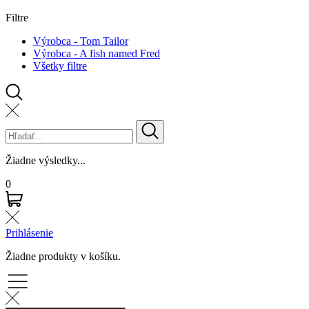
Filtre
Výrobca - Tom Tailor
Výrobca - A fish named Fred
Všetky filtre
Žiadne výsledky...
0
Prihlásenie
Žiadne produkty v košíku.