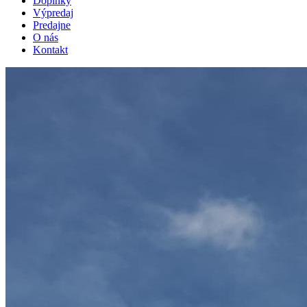
Doplnky
Výpredaj
Predajne
O nás
Kontakt