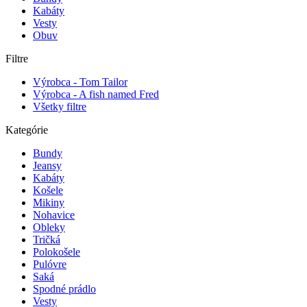
Kabáty
Vesty
Obuv
Filtre
Výrobca - Tom Tailor
Výrobca - A fish named Fred
Všetky filtre
Kategórie
Bundy
Jeansy
Kabáty
Košele
Mikiny
Nohavice
Obleky
Tričká
Polokošele
Pulóvre
Saká
Spodné prádlo
Vesty