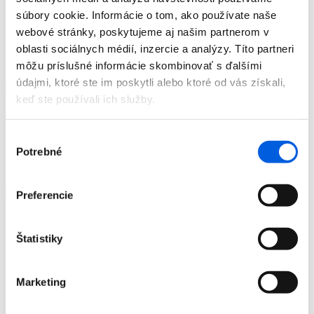
Doplnky
súbory cookie. Informácie o tom, ako používate naše
Výpredaj
webové stránky, poskytujeme aj našim partnerom v
Predajne
O nás
oblasti sociálnych médií, inzercie a analýzy. Títo partneri
Kontakt
môžu príslušné informácie skombinovať s ďalšími
údajmi, ktoré ste im poskytli alebo ktoré od vás získali,
Detail produktu
keď ste používali ich služby.
Domov
Produkty
Výber
Dámska móda
Potrebné
súhlasu
Blúzky
Blúzka dámska kr.rukáv - bianca
Blúzka dámska kr.rukáv - bianca
Preferencie
Štatistiky
Marketing
Domov
Produkty