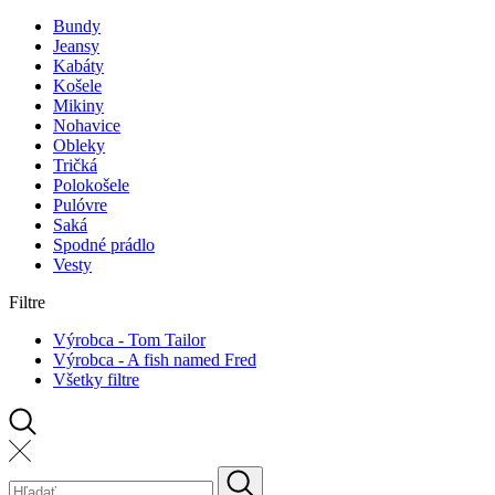
Bundy
Jeansy
Kabáty
Košele
Mikiny
Nohavice
Obleky
Tričká
Polokošele
Pulóvre
Saká
Spodné prádlo
Vesty
Filtre
Výrobca - Tom Tailor
Výrobca - A fish named Fred
Všetky filtre