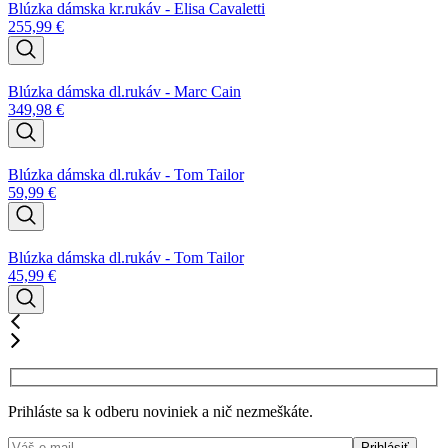
Blúzka dámska kr.rukáv - Elisa Cavaletti
255,99
€
Blúzka dámska dl.rukáv - Marc Cain
349,98
€
Blúzka dámska dl.rukáv - Tom Tailor
59,99
€
Blúzka dámska dl.rukáv - Tom Tailor
45,99
€
Prihláste sa k odberu noviniek a nič nezmeškáte.