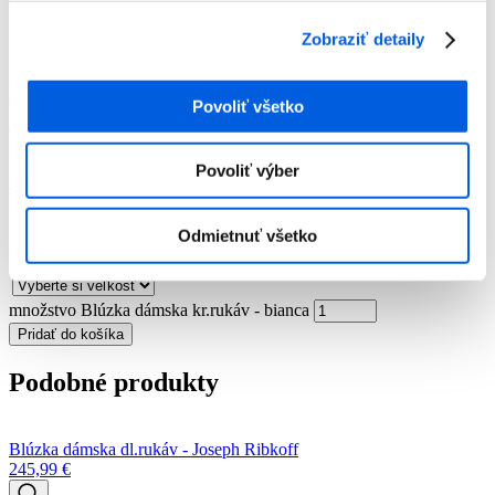
Dámska móda
Blúzky
Zobraziť detaily
Blúzka dámska kr.rukáv - bianca
Blúzka dámska kr.rukáv - bianca
Číslo artiklu:
12015974
Číslo výrobcu:
75037 Darin
Výrobca:
Povoliť všetko
bianca
Farba:
Ružová vzor
Povoliť výber
75,99
€
Momentálne nie je na sklade
Odmietnuť všetko
množstvo Blúzka dámska kr.rukáv - bianca
Pridať do košíka
Podobné produkty
Blúzka dámska dl.rukáv - Joseph Ribkoff
245,99
€