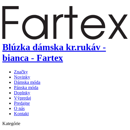
Blúzka dámska kr.rukáv -
bianca - Fartex
Značky
Novinky
Dámska móda
Pánska móda
Doplnky
Výpredaj
Predajne
O nás
Kontakt
Kategórie