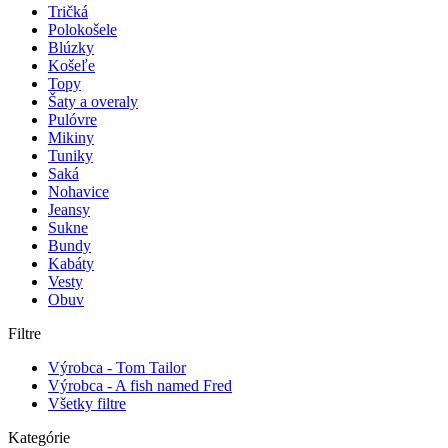
Tričká
Polokošele
Blúzky
Košeľe
Topy
Šaty a overaly
Pulóvre
Mikiny
Tuniky
Saká
Nohavice
Jeansy
Sukne
Bundy
Kabáty
Vesty
Obuv
Filtre
Výrobca - Tom Tailor
Výrobca - A fish named Fred
Všetky filtre
Kategórie