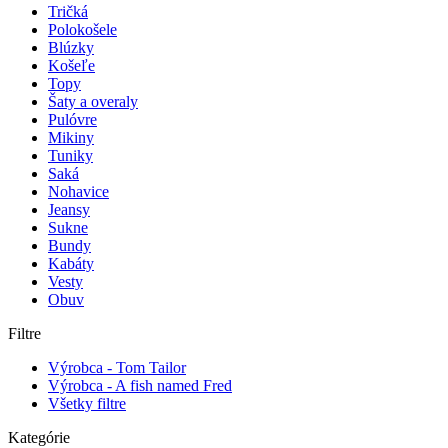
Tričká
Polokošele
Blúzky
Košeľe
Topy
Šaty a overaly
Pulóvre
Mikiny
Tuniky
Saká
Nohavice
Jeansy
Sukne
Bundy
Kabáty
Vesty
Obuv
Filtre
Výrobca - Tom Tailor
Výrobca - A fish named Fred
Všetky filtre
Kategórie