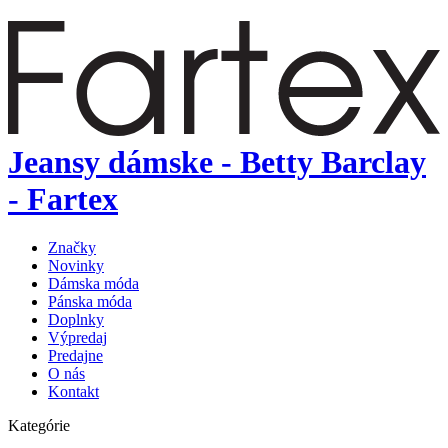
Jeansy dámske - Betty Barclay
- Fartex
Značky
Novinky
Dámska móda
Pánska móda
Doplnky
Výpredaj
Predajne
O nás
Kontakt
Kategórie