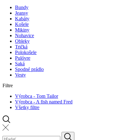
Bundy
Jeansy
Kabáty
Košele
Mikiny
Nohavice
Obleky
Tričká
Polokošele
Pulóvre
Saká
Spodné prádlo
Vesty
Filtre
Výrobca - Tom Tailor
Výrobca - A fish named Fred
Všetky filtre