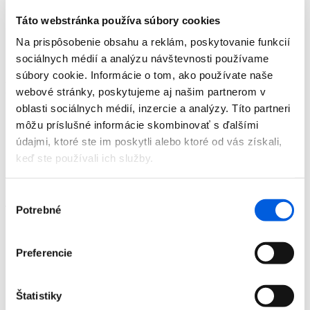
Doplnky
Táto webstránka používa súbory cookies
Výpredaj
Predajne
Na prispôsobenie obsahu a reklám, poskytovanie funkcií
O nás
sociálnych médií a analýzu návštevnosti používame
Kontakt
súbory cookie. Informácie o tom, ako používate naše
Detail produktu
webové stránky, poskytujeme aj našim partnerom v
oblasti sociálnych médií, inzercie a analýzy. Títo partneri
Domov
môžu príslušné informácie skombinovať s ďalšími
Produkty
údajmi, ktoré ste im poskytli alebo ktoré od vás získali,
Dámska móda
Jeansy
keď ste používali ich služby.
Dlhé
Jeansy dámske - Betty Barclay
Výber
Jeansy dámske - Betty Barclay
Potrebné
súhlasu
Zľava 70 %
Preferencie
Štatistiky