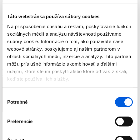
Žiadne výsledky...
Táto webstránka používa súbory cookies
0
Na prispôsobenie obsahu a reklám, poskytovanie funkcií
sociálnych médií a analýzu návštevnosti používame
súbory cookie. Informácie o tom, ako používate naše
Prihlásenie
webové stránky, poskytujeme aj našim partnerom v
Žiadne produkty v košíku.
oblasti sociálnych médií, inzercie a analýzy. Títo partneri
môžu príslušné informácie skombinovať s ďalšími
údajmi, ktoré ste im poskytli alebo ktoré od vás získali,
keď ste používali ich služby.
Výber
Potrebné
súhlasu
Preferencie
Značky
Novinky
Dámska móda
Pánska móda