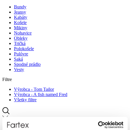
Bundy
Jeansy
Kabáty
Košele
Mikiny
Nohavice
Obleky
Tričká
Polokošele
Pulóvre
Saká
Spodné prádlo
Vesty
Filtre
Výrobca - Tom Tailor
Výrobca - A fish named Fred
Všetky filtre