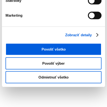
Štatistiky
Doplnky
Výpredaj
Predajne
Marketing
O nás
Kontakt
Detail produktu
Zobraziť detaily
Domov
Produkty
Dámska móda
Povoliť všetko
Jeansy
Dlhé
Jeansy dámske - Tom Tailor
Povoliť výber
Jeansy dámske - Tom Tailor
Odmietnuť všetko