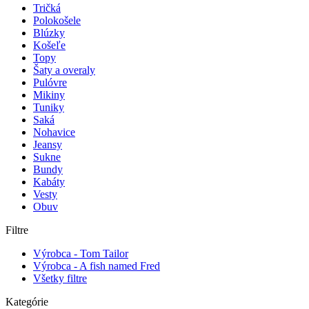
Tričká
Polokošele
Blúzky
Košeľe
Topy
Šaty a overaly
Pulóvre
Mikiny
Tuniky
Saká
Nohavice
Jeansy
Sukne
Bundy
Kabáty
Vesty
Obuv
Filtre
Výrobca - Tom Tailor
Výrobca - A fish named Fred
Všetky filtre
Kategórie