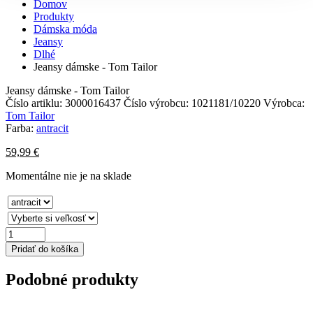
Domov
Produkty
Dámska móda
Jeansy
Dlhé
Jeansy dámske - Tom Tailor
Jeansy dámske - Tom Tailor
Číslo artiklu:
3000016437
Číslo výrobcu:
1021181/10220
Výrobca:
Tom Tailor
Farba:
antracit
59,99
€
Momentálne nie je na sklade
množstvo
Jeansy
Pridať do košíka
dámske
-
Podobné produkty
Tom
Tailor