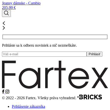
Jeansy dámske - Cambio
J
205,99
€
6
Prihláste sa k odberu noviniek a nič nezmeškáte.
© 2022 - 2026 Fartex. Všetky práva vyhradené.
Prihlásenie zákazníka