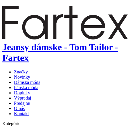
Jeansy dámske - Tom Tailor -
Fartex
Značky
Novinky
Dámska móda
Pánska móda
Doplnky
Výpredaj
Predajne
O nás
Kontakt
Kategórie