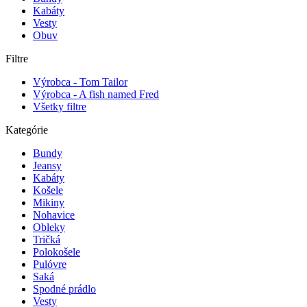
Kabáty
Vesty
Obuv
Filtre
Výrobca - Tom Tailor
Výrobca - A fish named Fred
Všetky filtre
Kategórie
Bundy
Jeansy
Kabáty
Košele
Mikiny
Nohavice
Obleky
Tričká
Polokošele
Pulóvre
Saká
Spodné prádlo
Vesty