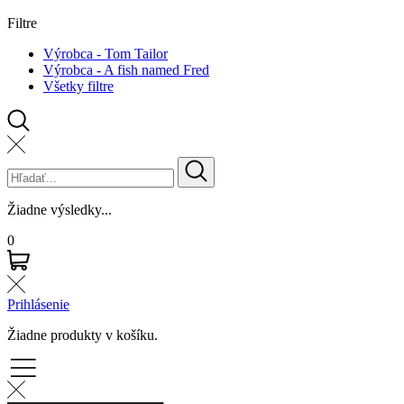
Filtre
Výrobca - Tom Tailor
Výrobca - A fish named Fred
Všetky filtre
Žiadne výsledky...
0
Prihlásenie
Žiadne produkty v košíku.