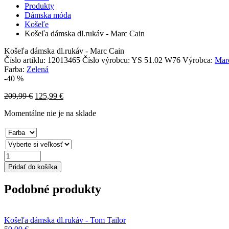
Produkty
Dámska móda
Košeľe
Košeľa dámska dl.rukáv - Marc Cain
Košeľa dámska dl.rukáv - Marc Cain
Číslo artiklu:
12013465
Číslo výrobcu:
YS 51.02 W76
Výrobca:
Mar
Farba:
Zelená
-40 %
209,99
€
125,99
€
Momentálne nie je na sklade
množstvo
Košeľa
Pridať do košíka
dámska
dl.rukáv
Podobné produkty
-
Marc
Cain
Košeľa dámska dl.rukáv - Tom Tailor