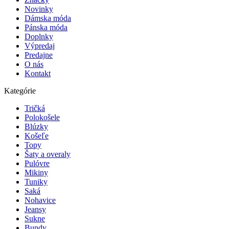
Novinky
Dámska móda
Pánska móda
Doplnky
Výpredaj
Predajne
O nás
Kontakt
Kategórie
Tričká
Polokošele
Blúzky
Košeľe
Topy
Šaty a overaly
Pulóvre
Mikiny
Tuniky
Saká
Nohavice
Jeansy
Sukne
Bundy