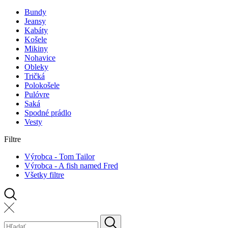
Bundy
Jeansy
Kabáty
Košele
Mikiny
Nohavice
Obleky
Tričká
Polokošele
Pulóvre
Saká
Spodné prádlo
Vesty
Filtre
Výrobca - Tom Tailor
Výrobca - A fish named Fred
Všetky filtre