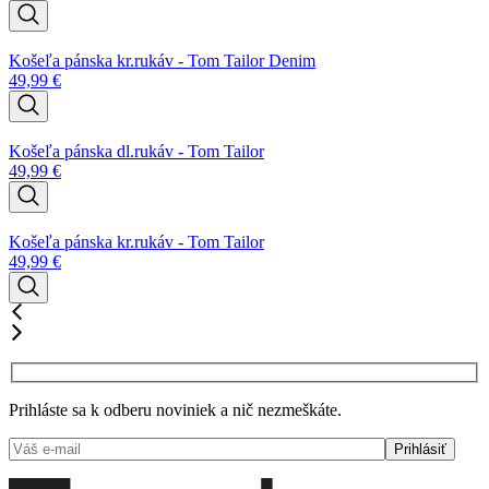
Košeľa pánska kr.rukáv - Tom Tailor Denim
49,99
€
Košeľa pánska dl.rukáv - Tom Tailor
49,99
€
Košeľa pánska kr.rukáv - Tom Tailor
49,99
€
Prihláste sa k odberu noviniek a nič nezmeškáte.