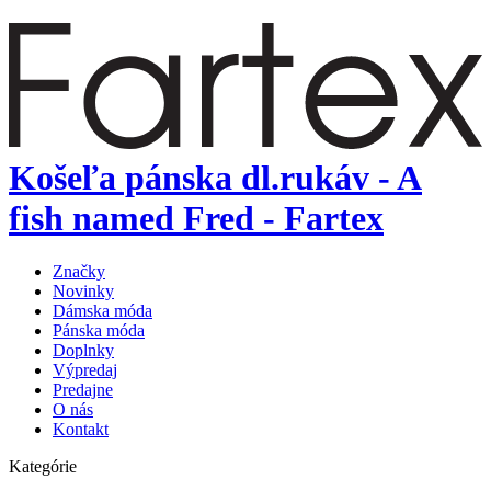
Košeľa pánska dl.rukáv - A
fish named Fred - Fartex
Značky
Novinky
Dámska móda
Pánska móda
Doplnky
Výpredaj
Predajne
O nás
Kontakt
Kategórie