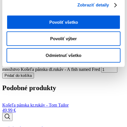
Zobraziť detaily
Košeľa pánska dl.rukáv - A fish named Fred
Číslo artiklu:
12012200
Číslo výrobcu:
29.032
Výrobca:
A fish
named Fred
Farba:
Béžová vzor
Povoliť všetko
-70 %
109,99
€
33,00
€
Povoliť výber
Momentálne nie je na sklade
Odmietnuť všetko
množstvo Košeľa pánska dl.rukáv - A fish named Fred
Pridať do košíka
Podobné produkty
Košeľa pánska kr.rukáv - Tom Tailor
49,99
€