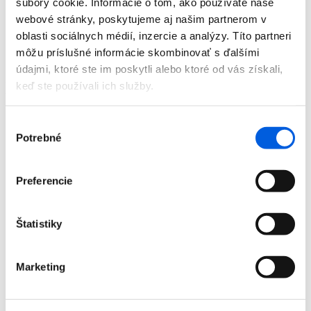
súbory cookie. Informácie o tom, ako používate naše
Doplnky
webové stránky, poskytujeme aj našim partnerom v
Výpredaj
Predajne
oblasti sociálnych médií, inzercie a analýzy. Títo partneri
O nás
môžu príslušné informácie skombinovať s ďalšími
Kontakt
údajmi, ktoré ste im poskytli alebo ktoré od vás získali,
Detail produktu
keď ste používali ich služby.
Domov
Výber
Produkty
Potrebné
súhlasu
Pánska móda
Košele
Košeľa pánska dl.rukáv - A fish named Fred
Preferencie
Košeľa pánska dl.rukáv - A fish named Fred
Zľava 70 %
Štatistiky
Domov
Produkty
Marketing
Pánska móda
Košele
Košeľa pánska dl.rukáv - A fish named Fred