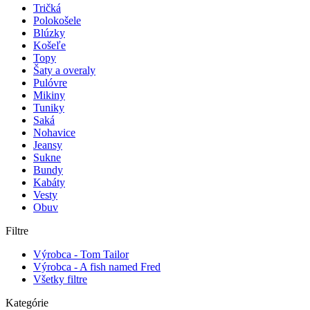
Tričká
Polokošele
Blúzky
Košeľe
Topy
Šaty a overaly
Pulóvre
Mikiny
Tuniky
Saká
Nohavice
Jeansy
Sukne
Bundy
Kabáty
Vesty
Obuv
Filtre
Výrobca - Tom Tailor
Výrobca - A fish named Fred
Všetky filtre
Kategórie