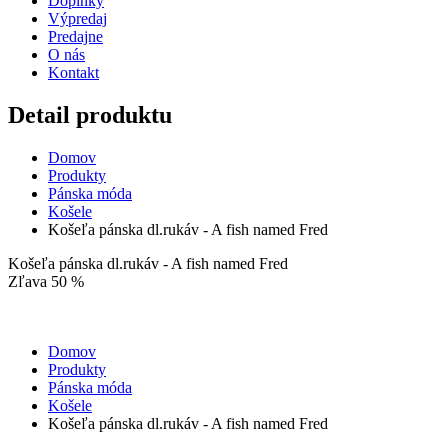
Doplnky
Výpredaj
Predajne
O nás
Kontakt
Detail produktu
Domov
Produkty
Pánska móda
Košele
Košeľa pánska dl.rukáv - A fish named Fred
Košeľa pánska dl.rukáv - A fish named Fred
Zľava 50 %
Domov
Produkty
Pánska móda
Košele
Košeľa pánska dl.rukáv - A fish named Fred