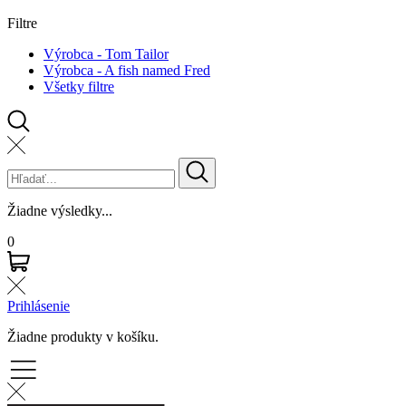
Filtre
Výrobca - Tom Tailor
Výrobca - A fish named Fred
Všetky filtre
Žiadne výsledky...
0
Prihlásenie
Žiadne produkty v košíku.