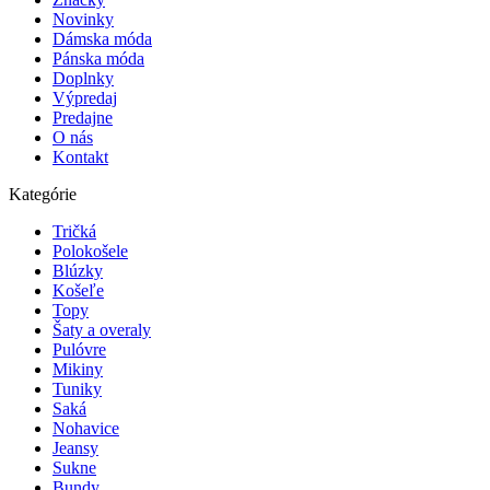
Novinky
Dámska móda
Pánska móda
Doplnky
Výpredaj
Predajne
O nás
Kontakt
Kategórie
Tričká
Polokošele
Blúzky
Košeľe
Topy
Šaty a overaly
Pulóvre
Mikiny
Tuniky
Saká
Nohavice
Jeansy
Sukne
Bundy