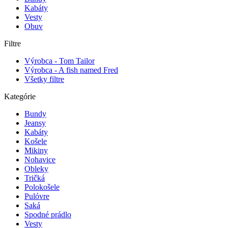
Kabáty
Vesty
Obuv
Filtre
Výrobca - Tom Tailor
Výrobca - A fish named Fred
Všetky filtre
Kategórie
Bundy
Jeansy
Kabáty
Košele
Mikiny
Nohavice
Obleky
Tričká
Polokošele
Pulóvre
Saká
Spodné prádlo
Vesty