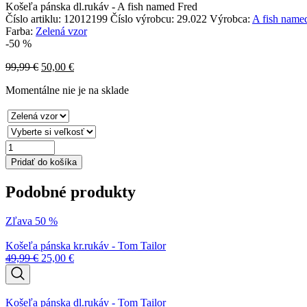
Košeľa pánska dl.rukáv - A fish named Fred
Číslo artiklu:
12012199
Číslo výrobcu:
29.022
Výrobca:
A fish name
Farba:
Zelená vzor
-50 %
99,99
€
50,00
€
Momentálne nie je na sklade
množstvo
Košeľa
Pridať do košíka
pánska
dl.rukáv
Podobné produkty
-
A
fish
Zľava 50 %
named
Fred
Košeľa pánska kr.rukáv - Tom Tailor
49,99
€
25,00
€
Košeľa pánska dl.rukáv - Tom Tailor