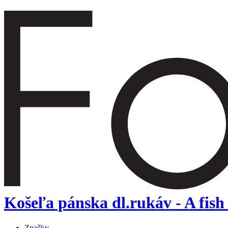
Košeľa pánska dl.rukáv - A fis
Značky