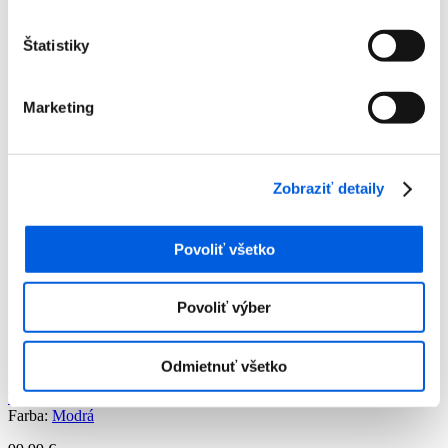
Štatistiky
Marketing
Zobraziť detaily
Povoliť všetko
Domov
Produkty
Dámska móda
Povoliť výber
Mikiny
Mikina dámska - Tom Tailor
Mikina dámska - Tom Tailor
Odmietnuť všetko
Číslo artiklu:
3000019602
Číslo výrobcu:
1027144/30592
Výrobca:
Tom Tailor
Predajňa:
Tom Tailor SC Aupark Košice
Farba:
Modrá