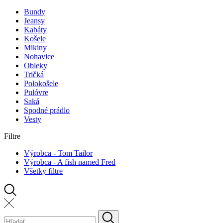
Bundy
Jeansy
Kabáty
Košele
Mikiny
Nohavice
Obleky
Tričká
Polokošele
Pulóvre
Saká
Spodné prádlo
Vesty
Filtre
Výrobca - Tom Tailor
Výrobca - A fish named Fred
Všetky filtre