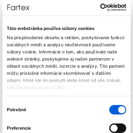
Doplnky
Výpredaj
Predajne
O nás
Kontakt
Táto webstránka používa súbory cookies
Detail produktu
Na prispôsobenie obsahu a reklám, poskytovanie funkcií
sociálnych médií a analýzu návštevnosti používame
Domov
súbory cookie. Informácie o tom, ako používate naše
Produkty
webové stránky, poskytujeme aj našim partnerom v
Dámska móda
oblasti sociálnych médií, inzercie a analýzy. Títo partneri
Mikiny
Mikina dámska - Tom Tailor
môžu príslušné informácie skombinovať s ďalšími
údajmi, ktoré ste im poskytli alebo ktoré od vás získali,
Mikina dámska - Tom Tailor
keď ste používali ich služby.
Výber
Potrebné
súhlasu
Preferencie