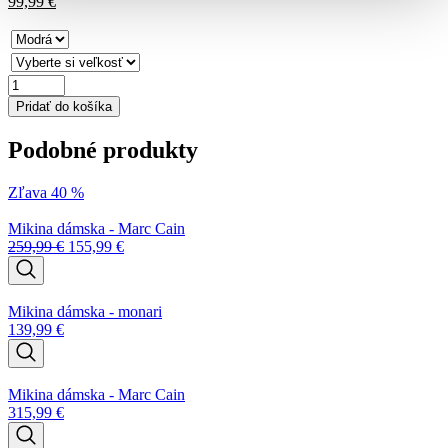
99,99
€
množstvo
Mikina
Pridať do košíka
dámska
-
Podobné produkty
Tom
Tailor
Zľava 40 %
Mikina dámska - Marc Cain
259,99
€
155,99
€
Mikina dámska - monari
139,99
€
Mikina dámska - Marc Cain
315,99
€