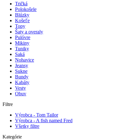
Tričká
Polokošele
Blúzky
Košeľe
Topy
Šaty a overaly
Pulóvre
Mikiny
Tuniky
Saká
Nohavice
Jeansy
Sukne
Bundy
Kabáty
Vesty
Obuv
Filtre
Výrobca - Tom Tailor
Výrobca - A fish named Fred
Všetky filtre
Kategórie