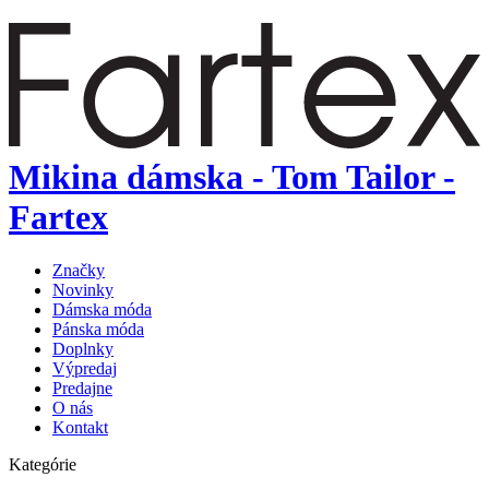
Mikina dámska - Tom Tailor -
Fartex
Značky
Novinky
Dámska móda
Pánska móda
Doplnky
Výpredaj
Predajne
O nás
Kontakt
Kategórie