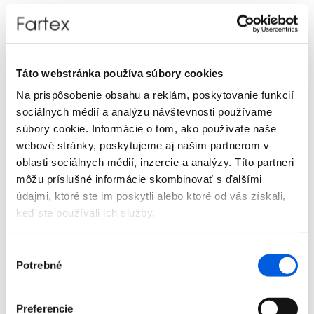
Doplnky
Výpredaj
Predajne
O nás
Kontakt
Táto webstránka používa súbory cookies
Detail produktu
Na prispôsobenie obsahu a reklám, poskytovanie funkcií
sociálnych médií a analýzu návštevnosti používame
Domov
súbory cookie. Informácie o tom, ako používate naše
Produkty
Dámska móda
webové stránky, poskytujeme aj našim partnerom v
Mikiny
oblasti sociálnych médií, inzercie a analýzy. Títo partneri
Mikina dámska - Tom Tailor Denim
môžu príslušné informácie skombinovať s ďalšími
Mikina dámska - Tom Tailor Denim
údajmi, ktoré ste im poskytli alebo ktoré od vás získali,
keď ste používali ich služby.
Výber
Potrebné
súhlasu
Domov
Produkty
Preferencie