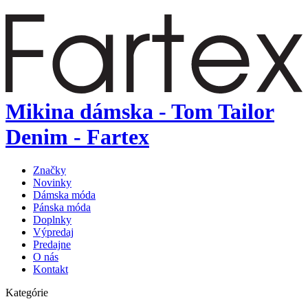
Mikina dámska - Tom Tailor
Denim - Fartex
Značky
Novinky
Dámska móda
Pánska móda
Doplnky
Výpredaj
Predajne
O nás
Kontakt
Kategórie