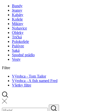
Bundy
Jeansy
Kabáty
Košele
Mikiny
Nohavice
Obleky
Tričká
Polokošele
Pulóvre
Saká
Spodné prádlo
Vesty
Filtre
Výrobca - Tom Tailor
Výrobca - A fish named Fred
Všetky filtre