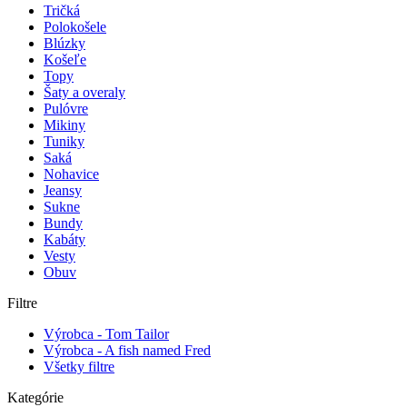
Tričká
Polokošele
Blúzky
Košeľe
Topy
Šaty a overaly
Pulóvre
Mikiny
Tuniky
Saká
Nohavice
Jeansy
Sukne
Bundy
Kabáty
Vesty
Obuv
Filtre
Výrobca - Tom Tailor
Výrobca - A fish named Fred
Všetky filtre
Kategórie