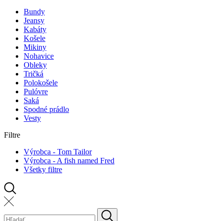
Bundy
Jeansy
Kabáty
Košele
Mikiny
Nohavice
Obleky
Tričká
Polokošele
Pulóvre
Saká
Spodné prádlo
Vesty
Filtre
Výrobca - Tom Tailor
Výrobca - A fish named Fred
Všetky filtre