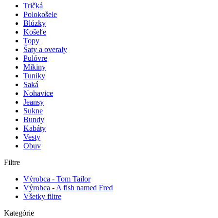
Tričká
Polokošele
Blúzky
Košeľe
Topy
Šaty a overaly
Pulóvre
Mikiny
Tuniky
Saká
Nohavice
Jeansy
Sukne
Bundy
Kabáty
Vesty
Obuv
Filtre
Výrobca - Tom Tailor
Výrobca - A fish named Fred
Všetky filtre
Kategórie