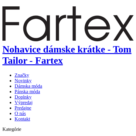
Nohavice dámske krátke - Tom
Tailor - Fartex
Značky
Novinky
Dámska móda
Pánska móda
Doplnky
Výpredaj
Predajne
O nás
Kontakt
Kategórie