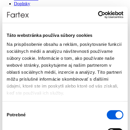
Doplnky
Výpredaj
Predajne
O nás
Kontakt
Táto webstránka používa súbory cookies
Detail produktu
Na prispôsobenie obsahu a reklám, poskytovanie funkcií
Domov
sociálnych médií a analýzu návštevnosti používame
Produkty
súbory cookie. Informácie o tom, ako používate naše
Dámska móda
Nohavice
webové stránky, poskytujeme aj našim partnerom v
Krátke
oblasti sociálnych médií, inzercie a analýzy. Títo partneri
Nohavice dámske krátke - Tom Tailor
môžu príslušné informácie skombinovať s ďalšími
Nohavice dámske krátke - Tom Tailor
údajmi, ktoré ste im poskytli alebo ktoré od vás získali,
keď ste používali ich služby.
Výber
Potrebné
súhlasu