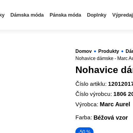
ky
Dámska móda
Pánska móda
Doplnky
Výpredaj
Domov
Produkty
Dá
Nohavice dámske - Marc Au
Nohavice dá
Číslo artiklu:
1201201
Číslo výrobcu:
1806 2
Marc Aurel
Výrobca:
Farba:
Béžová vzor
-50 %