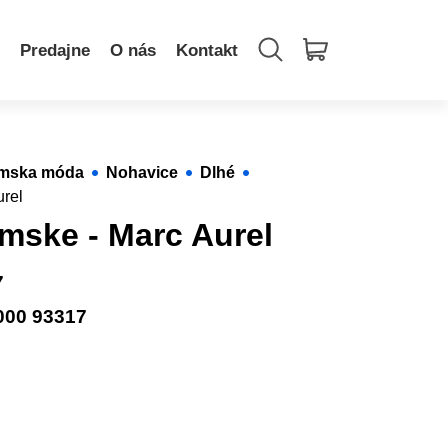
Predajne
O nás
Kontakt
mska móda
Nohavice
Dlhé
rel
mske - Marc Aurel
7
000 93317