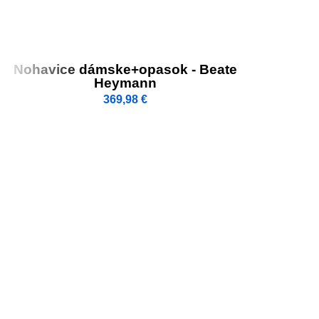
Nohavice dámske+opasok - Beate
Heymann
369,98
€