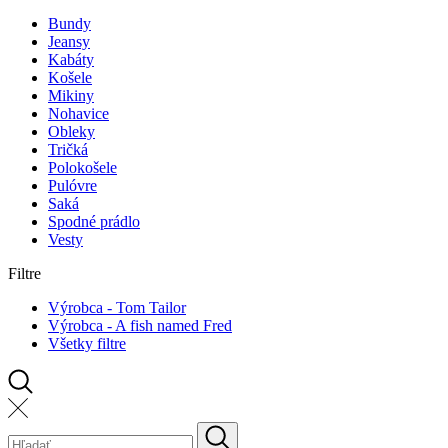
Bundy
Jeansy
Kabáty
Košele
Mikiny
Nohavice
Obleky
Tričká
Polokošele
Pulóvre
Saká
Spodné prádlo
Vesty
Filtre
Výrobca - Tom Tailor
Výrobca - A fish named Fred
Všetky filtre