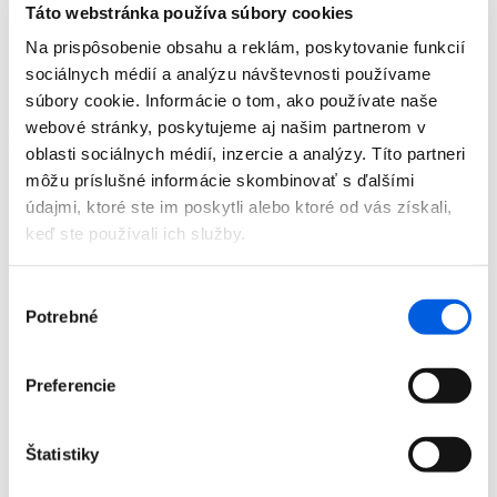
Táto webstránka používa súbory cookies
Doplnky
Výpredaj
Na prispôsobenie obsahu a reklám, poskytovanie funkcií
Predajne
sociálnych médií a analýzu návštevnosti používame
O nás
Kontakt
súbory cookie. Informácie o tom, ako používate naše
webové stránky, poskytujeme aj našim partnerom v
Detail produktu
oblasti sociálnych médií, inzercie a analýzy. Títo partneri
môžu príslušné informácie skombinovať s ďalšími
Domov
údajmi, ktoré ste im poskytli alebo ktoré od vás získali,
Produkty
Dámska móda
keď ste používali ich služby.
Nohavice
Dlhé
Nohavice dámske - Riani
Výber
Potrebné
súhlasu
Nohavice dámske - Riani
Domov
Preferencie
Produkty
Dámska móda
Nohavice
Štatistiky
Dlhé
Nohavice dámske - Riani