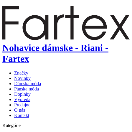
Nohavice dámske - Riani -
Fartex
Značky
Novinky
Dámska móda
Pánska móda
Doplnky
Výpredaj
Predajne
O nás
Kontakt
Kategórie