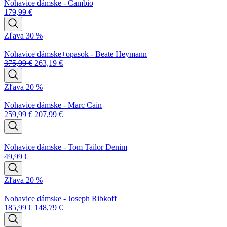
Nohavice dámske - Cambio
179,99
€
Zľava 30 %
Nohavice dámske+opasok - Beate Heymann
375,99
€
263,19
€
Zľava 20 %
Nohavice dámske - Marc Cain
259,99
€
207,99
€
Nohavice dámske - Tom Tailor Denim
49,99
€
Zľava 20 %
Nohavice dámske - Joseph Ribkoff
185,99
€
148,79
€