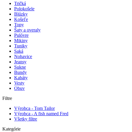
Tričká
Polokošele
Blúzky
Košeľe
Topy
Šaty a overaly
Pulóvre
Mikiny
Tuniky
Saká
Nohavice
Jeansy
Sukne
Bundy
Kabáty
Vesty
Obuv
Filtre
Výrobca - Tom Tailor
Výrobca - A fish named Fred
Všetky filtre
Kategórie