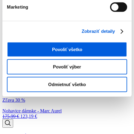
Nohavice dámske - Riani
Marketing
Číslo artiklu:
12011529
Číslo výrobcu:
443930-7845
Výrobca:
RIANI
Farba:
Tyrkys
Zobraziť detaily
49,00
€
Momentálne nie je na sklade
Povoliť všetko
Povoliť výber
množstvo
Nohavice
Pridať do košíka
dámske
-
Odmietnuť všetko
Podobné produkty
Riani
Zľava 30 %
Nohavice dámske - Marc Aurel
175,99
€
123,19
€