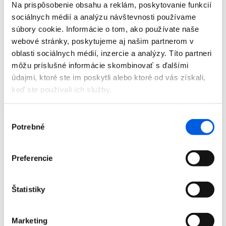
Na prispôsobenie obsahu a reklám, poskytovanie funkcií
sociálnych médií a analýzu návštevnosti používame
súbory cookie. Informácie o tom, ako používate naše
Nohavice dámske - Joseph Ribkoff
webové stránky, poskytujeme aj našim partnerom v
119,99
€
199,99
€
oblasti sociálnych médií, inzercie a analýzy. Títo partneri
môžu príslušné informácie skombinovať s ďalšími
údajmi, ktoré ste im poskytli alebo ktoré od vás získali,
keď ste používali ich služby.
Výber
Potrebné
súhlasu
Preferencie
Štatistiky
Nohavice dámske - Beate Heymann
Marketing