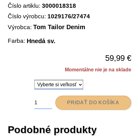
Číslo artiklu:
3000018318
Číslo výrobcu:
1029176/27474
Tom Tailor Denim
Výrobca:
Farba:
Hnedá sv.
59,99
€
Momentálne nie je na sklade
PRIDAŤ DO KOŠÍKA
množstvo
Nohavice
dámske
Podobné produkty
-
Tom