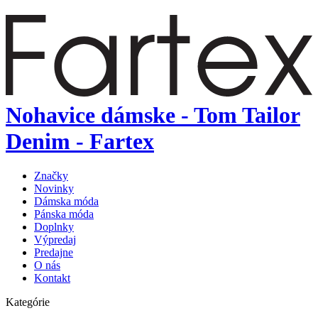
Nohavice dámske - Tom Tailor
Denim - Fartex
Značky
Novinky
Dámska móda
Pánska móda
Doplnky
Výpredaj
Predajne
O nás
Kontakt
Kategórie