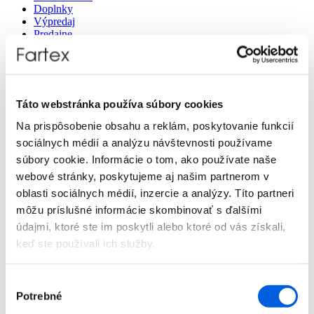
Doplnky
Výpredaj
Predajne
O nás
Kontakt
Detail produktu
Táto webstránka používa súbory cookies
Domov
Na prispôsobenie obsahu a reklám, poskytovanie funkcií
Produkty
sociálnych médií a analýzu návštevnosti používame
Dámska móda
Nohavice
súbory cookie. Informácie o tom, ako používate naše
Dlhé
webové stránky, poskytujeme aj našim partnerom v
Nohavice dámske - Tom Tailor Denim
oblasti sociálnych médií, inzercie a analýzy. Títo partneri
Nohavice dámske - Tom Tailor Denim
môžu príslušné informácie skombinovať s ďalšími
Zľava 50 %
údajmi, ktoré ste im poskytli alebo ktoré od vás získali,
keď ste používali ich služby.
Výber
Potrebné
súhlasu