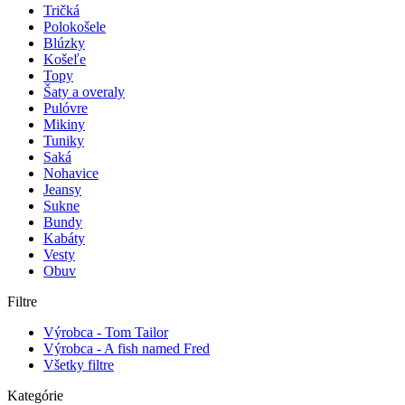
Tričká
Polokošele
Blúzky
Košeľe
Topy
Šaty a overaly
Pulóvre
Mikiny
Tuniky
Saká
Nohavice
Jeansy
Sukne
Bundy
Kabáty
Vesty
Obuv
Filtre
Výrobca - Tom Tailor
Výrobca - A fish named Fred
Všetky filtre
Kategórie