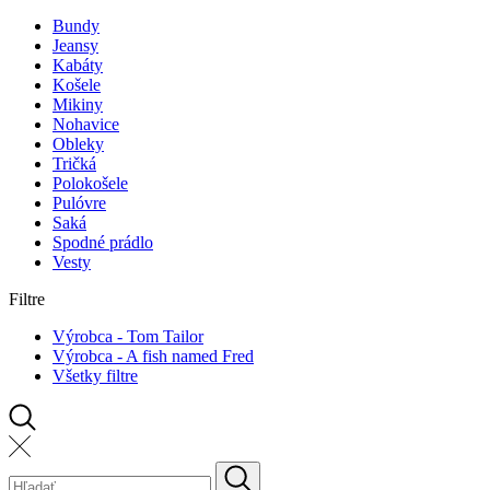
Bundy
Jeansy
Kabáty
Košele
Mikiny
Nohavice
Obleky
Tričká
Polokošele
Pulóvre
Saká
Spodné prádlo
Vesty
Filtre
Výrobca - Tom Tailor
Výrobca - A fish named Fred
Všetky filtre