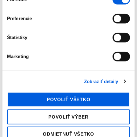
súhlasu
Preferencie
Štatistiky
Marketing
Zobraziť detaily
Peňaženka pánska - Tom Tailor
POVOLIŤ VŠETKO
35,99
€
POVOLIŤ VÝBER
ODMIETNUŤ VŠETKO