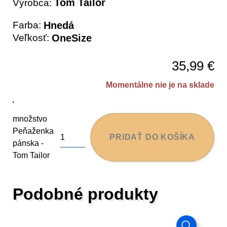
Tom Tailor
Výrobca:
Farba:
Hnedá
Veľkosť:
OneSize
35,99
€
Momentálne nie je na sklade
množstvo
Peňaženka
PRIDAŤ DO KOŠÍKA
pánska -
Tom Tailor
Podobné produkty