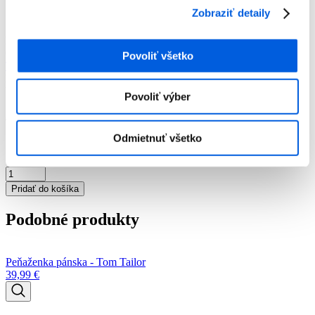
Peňaženky
Zobraziť detaily
Peňaženka pánska - Tom Tailor
Peňaženka pánska - Tom Tailor
Číslo artiklu:
3000024997
Číslo výrobcu:
000445
Výrobca:
Tom
Povoliť všetko
Tailor
Predajňa:
Tom Tailor SC Aupark Košice
Farba:
čierna
Veľkosť:
OneSize
Povoliť výber
39,99
€
Odmietnuť všetko
množstvo
Peňaženka
Pridať do košíka
pánska
-
Podobné produkty
Tom
Tailor
Peňaženka pánska - Tom Tailor
39,99
€