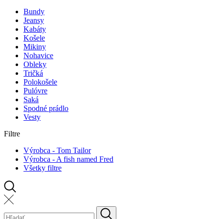
Bundy
Jeansy
Kabáty
Košele
Mikiny
Nohavice
Obleky
Tričká
Polokošele
Pulóvre
Saká
Spodné prádlo
Vesty
Filtre
Výrobca - Tom Tailor
Výrobca - A fish named Fred
Všetky filtre