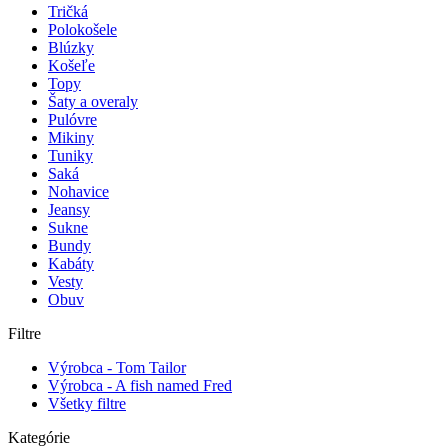
Tričká
Polokošele
Blúzky
Košeľe
Topy
Šaty a overaly
Pulóvre
Mikiny
Tuniky
Saká
Nohavice
Jeansy
Sukne
Bundy
Kabáty
Vesty
Obuv
Filtre
Výrobca - Tom Tailor
Výrobca - A fish named Fred
Všetky filtre
Kategórie