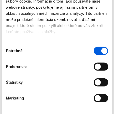
súbory cookie. Informácie o tom, ako používate naše
Doplnky
webové stránky, poskytujeme aj našim partnerom v
Výpredaj
Predajne
oblasti sociálnych médií, inzercie a analýzy. Títo partneri
O nás
môžu príslušné informácie skombinovať s ďalšími
Kontakt
údajmi, ktoré ste im poskytli alebo ktoré od vás získali,
Detail produktu
keď ste používali ich služby.
Domov
Výber
Produkty
Potrebné
súhlasu
Doplnky
Pánske
Peňaženky
Peňaženka pánska - Tom Tailor
Preferencie
Peňaženka pánska - Tom Tailor
Štatistiky
Domov
Marketing
Produkty
Doplnky
Pánske