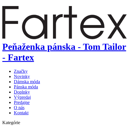
Peňaženka pánska - Tom Tailor
- Fartex
Značky
Novinky
Dámska móda
Pánska móda
Doplnky
Výpredaj
Predajne
O nás
Kontakt
Kategórie