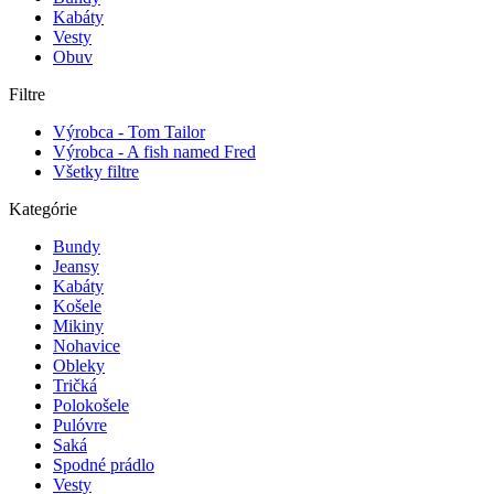
Kabáty
Vesty
Obuv
Filtre
Výrobca - Tom Tailor
Výrobca - A fish named Fred
Všetky filtre
Kategórie
Bundy
Jeansy
Kabáty
Košele
Mikiny
Nohavice
Obleky
Tričká
Polokošele
Pulóvre
Saká
Spodné prádlo
Vesty