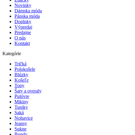
Novinky
Dámska móda
Pánska móda
Doplnky
Výpredaj
Predajne
O nás
Kontakt
Kategórie
Tričká
Polokošele
Blúzky
Košeľe
Topy
Šaty a overaly
Pulóvre
Mikiny
Tuniky
Saká
Nohavice
Jeansy
Sukne
Bundy