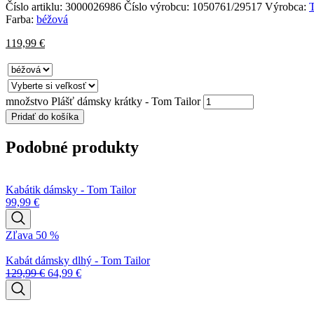
Číslo artiklu:
3000026986
Číslo výrobcu:
1050761/29517
Výrobca:
T
Farba:
béžová
119,99
€
množstvo Plášť dámsky krátky - Tom Tailor
Pridať do košíka
Podobné produkty
Kabátik dámsky - Tom Tailor
99,99
€
Zľava 50 %
Kabát dámsky dlhý - Tom Tailor
129,99
€
64,99
€