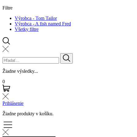
Filtre
Výrobca - Tom Tailor
Výrobca - A fish named Fred
Všetky filtre
Žiadne výsledky...
0
Prihlásenie
Žiadne produkty v košíku.