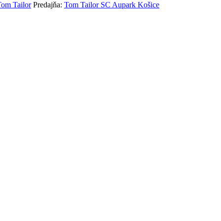
om Tailor
Predajňa:
Tom Tailor SC Aupark Košice