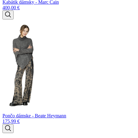
Kabátik dámsky - Marc Cain
400,00
€
Pončo dámske - Beate Heymann
175,99
€