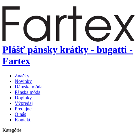
Plášť pánsky krátky - bugatti -
Fartex
Značky
Novinky
Dámska móda
Pánska móda
Doplnky
Výpredaj
Predajne
O nás
Kontakt
Kategórie