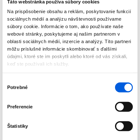
Táto webstránka používa súbory cookies
Doplnky
Výpredaj
Na prispôsobenie obsahu a reklám, poskytovanie funkcií
Predajne
sociálnych médií a analýzu návštevnosti používame
O nás
súbory cookie. Informácie o tom, ako používate naše
Kontakt
webové stránky, poskytujeme aj našim partnerom v
Detail produktu
oblasti sociálnych médií, inzercie a analýzy. Títo partneri
môžu príslušné informácie skombinovať s ďalšími
Domov
údajmi, ktoré ste im poskytli alebo ktoré od vás získali,
Produkty
keď ste používali ich služby.
Pánska móda
Kabáty
Plášť pánsky krátky - bugatti
Výber
Plášť pánsky krátky - bugatti
Potrebné
súhlasu
Preferencie
Domov
Štatistiky
Produkty
Pánska móda