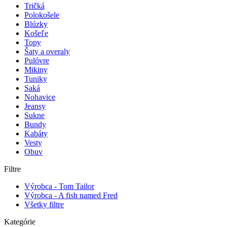
Tričká
Polokošele
Blúzky
Košeľe
Topy
Šaty a overaly
Pulóvre
Mikiny
Tuniky
Saká
Nohavice
Jeansy
Sukne
Bundy
Kabáty
Vesty
Obuv
Filtre
Výrobca - Tom Tailor
Výrobca - A fish named Fred
Všetky filtre
Kategórie