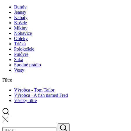
Bundy
Jeansy
Kabáty
Košele
Mikiny
Nohavice
Obleky
Tričká
Polokošele
Pulóvre
Saká
Spodné prádlo
Vesty
Filtre
Výrobca - Tom Tailor
Výrobca - A fish named Fred
Všetky filtre