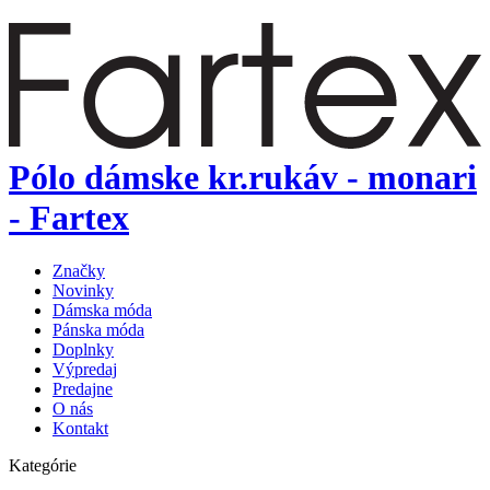
Pólo dámske kr.rukáv - monari
- Fartex
Značky
Novinky
Dámska móda
Pánska móda
Doplnky
Výpredaj
Predajne
O nás
Kontakt
Kategórie