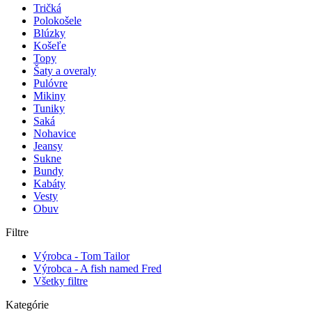
Tričká
Polokošele
Blúzky
Košeľe
Topy
Šaty a overaly
Pulóvre
Mikiny
Tuniky
Saká
Nohavice
Jeansy
Sukne
Bundy
Kabáty
Vesty
Obuv
Filtre
Výrobca - Tom Tailor
Výrobca - A fish named Fred
Všetky filtre
Kategórie