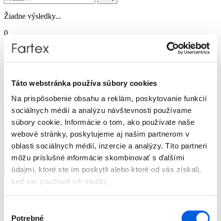
Žiadne výsledky...
0
Prihlásenie
Táto webstránka používa súbory cookies
Žiadne produkty v košíku.
Na prispôsobenie obsahu a reklám, poskytovanie funkcií
sociálnych médií a analýzu návštevnosti používame
súbory cookie. Informácie o tom, ako používate naše
webové stránky, poskytujeme aj našim partnerom v
oblasti sociálnych médií, inzercie a analýzy. Títo partneri
môžu príslušné informácie skombinovať s ďalšími
údajmi, ktoré ste im poskytli alebo ktoré od vás získali,
keď ste používali ich služby.
Značky
Novinky
Výber
Dámska móda
Potrebné
Pánska móda
súhlasu