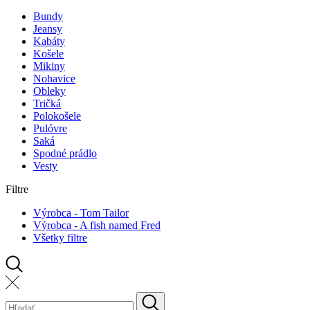
Bundy
Jeansy
Kabáty
Košele
Mikiny
Nohavice
Obleky
Tričká
Polokošele
Pulóvre
Saká
Spodné prádlo
Vesty
Filtre
Výrobca - Tom Tailor
Výrobca - A fish named Fred
Všetky filtre