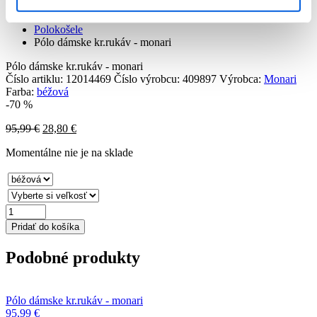
Produkty
Dámska móda
Polokošele
Pólo dámske kr.rukáv - monari
Pólo dámske kr.rukáv - monari
Číslo artiklu:
12014469
Číslo výrobcu:
409897
Výrobca:
Monari
Farba:
béžová
-70 %
95,99
€
28,80
€
Momentálne nie je na sklade
množstvo
Pólo
Pridať do košíka
dámske
kr.rukáv
Podobné produkty
-
monari
Pólo dámske kr.rukáv - monari
95,99
€