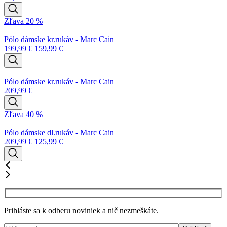
Zľava 20 %
Pólo dámske kr.rukáv - Marc Cain
199,99
€
159,99
€
Pólo dámske kr.rukáv - Marc Cain
209,99
€
Zľava 40 %
Pólo dámske dl.rukáv - Marc Cain
209,99
€
125,99
€
Prihláste sa k odberu noviniek a nič nezmeškáte.