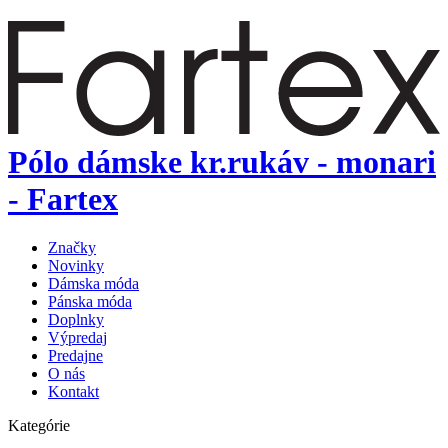
Pólo dámske kr.rukáv - monari
- Fartex
Značky
Novinky
Dámska móda
Pánska móda
Doplnky
Výpredaj
Predajne
O nás
Kontakt
Kategórie