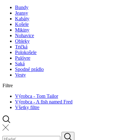
Bundy
Jeansy
Kabáty
Košele
Mikiny
Nohavice
Obleky
Tričká
Polokošele
Pulóvre
Saká
Spodné prádlo
Vesty
Filtre
Výrobca - Tom Tailor
Výrobca - A fish named Fred
Všetky filtre