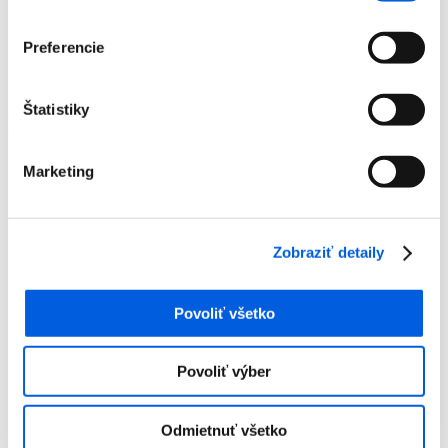
Doplnky
Výpredaj
Preferencie
Predajne
O nás
Kontakt
Štatistiky
Detail produktu
Domov
Marketing
Produkty
Dámska móda
Polokošele
Pólo dámske kr.rukáv - monari
Zobraziť detaily
Pólo dámske kr.rukáv - monari
Zľava 70 %
Povoliť všetko
Povoliť výber
Domov
Odmietnuť všetko
Produkty