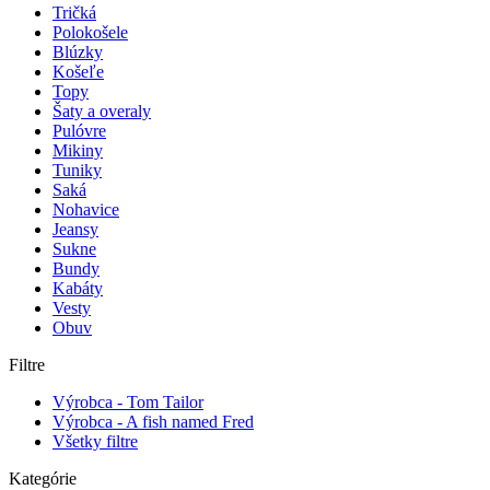
Tričká
Polokošele
Blúzky
Košeľe
Topy
Šaty a overaly
Pulóvre
Mikiny
Tuniky
Saká
Nohavice
Jeansy
Sukne
Bundy
Kabáty
Vesty
Obuv
Filtre
Výrobca - Tom Tailor
Výrobca - A fish named Fred
Všetky filtre
Kategórie