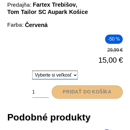
Fartex Trebišov
Predajňa:
,
Tom Tailor SC Aupark Košice
Farba:
Červená
-50 %
29,99
€
15,00
€
PRIDAŤ DO KOŠÍKA
množstvo
Pólo
pánske
Podobné produkty
kr.rukáv
-
Tom