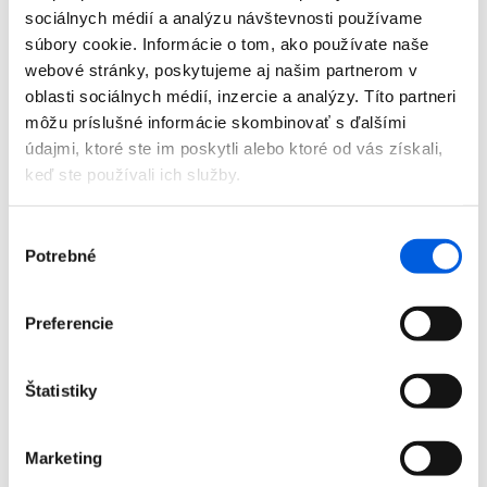
sociálnych médií a analýzu návštevnosti používame
súbory cookie. Informácie o tom, ako používate naše
Pólo pánske dl.rukáv - Tom Tailor
webové stránky, poskytujeme aj našim partnerom v
48,99
€
69,99
€
oblasti sociálnych médií, inzercie a analýzy. Títo partneri
môžu príslušné informácie skombinovať s ďalšími
údajmi, ktoré ste im poskytli alebo ktoré od vás získali,
keď ste používali ich služby.
Výber
Potrebné
súhlasu
Preferencie
Štatistiky
Pólo pánske kr.rukáv - pierre cardin
Marketing
65,99
€