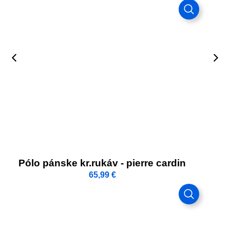
Tailor
Pólo pánske kr.rukáv - pierre cardin
65,99
€