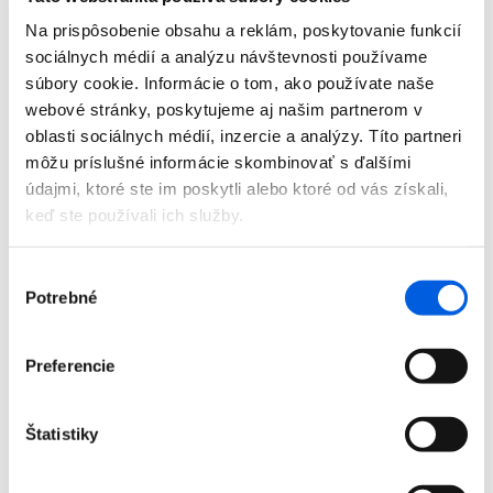
Doplnky
Na prispôsobenie obsahu a reklám, poskytovanie funkcií
Výpredaj
Predajne
sociálnych médií a analýzu návštevnosti používame
O nás
súbory cookie. Informácie o tom, ako používate naše
Kontakt
webové stránky, poskytujeme aj našim partnerom v
Detail produktu
oblasti sociálnych médií, inzercie a analýzy. Títo partneri
môžu príslušné informácie skombinovať s ďalšími
Domov
údajmi, ktoré ste im poskytli alebo ktoré od vás získali,
Produkty
keď ste používali ich služby.
Dámska móda
Pulóvre
Pulóver dámsky - Elisa Cavaletti
Výber
Potrebné
súhlasu
Pulóver dámsky - Elisa Cavaletti
Zľava 70 %
Preferencie
Štatistiky
Domov