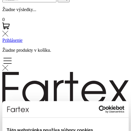
Žiadne výsledky...
0
Prihlásenie
Žiadne produkty v košíku.
Značky
Novinky
Dámska móda
Pánska móda
Táto webstránka používa súbory cookies