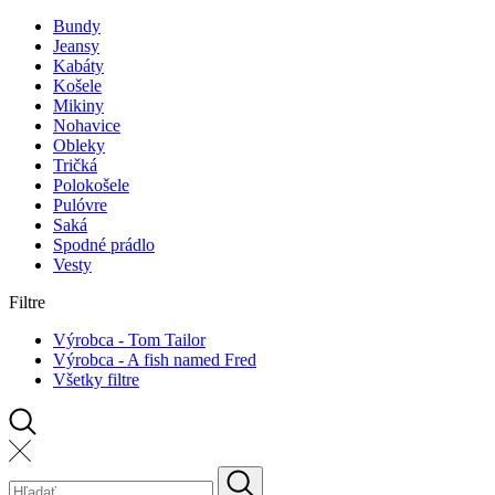
Bundy
Jeansy
Kabáty
Košele
Mikiny
Nohavice
Obleky
Tričká
Polokošele
Pulóvre
Saká
Spodné prádlo
Vesty
Filtre
Výrobca - Tom Tailor
Výrobca - A fish named Fred
Všetky filtre