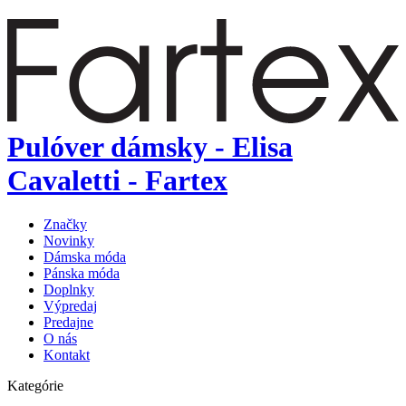
Pulóver dámsky - Elisa
Cavaletti - Fartex
Značky
Novinky
Dámska móda
Pánska móda
Doplnky
Výpredaj
Predajne
O nás
Kontakt
Kategórie