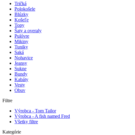
Tričká
Polokošele
Blúzky
Košeľe
Topy
Šaty a overaly
Pulóvre
Mikiny
Tuniky
Saká
Nohavice
Jeansy
Sukne
Bundy
Kabáty
Vesty
Obuv
Filtre
Výrobca - Tom Tailor
Výrobca - A fish named Fred
Všetky filtre
Kategórie