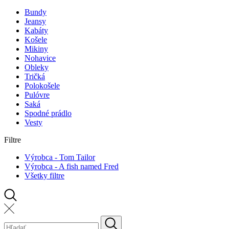
Bundy
Jeansy
Kabáty
Košele
Mikiny
Nohavice
Obleky
Tričká
Polokošele
Pulóvre
Saká
Spodné prádlo
Vesty
Filtre
Výrobca - Tom Tailor
Výrobca - A fish named Fred
Všetky filtre