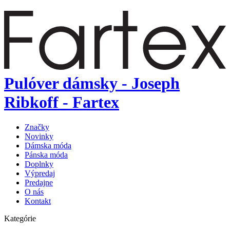
Pulóver dámsky - Joseph
Ribkoff - Fartex
Značky
Novinky
Dámska móda
Pánska móda
Doplnky
Výpredaj
Predajne
O nás
Kontakt
Kategórie