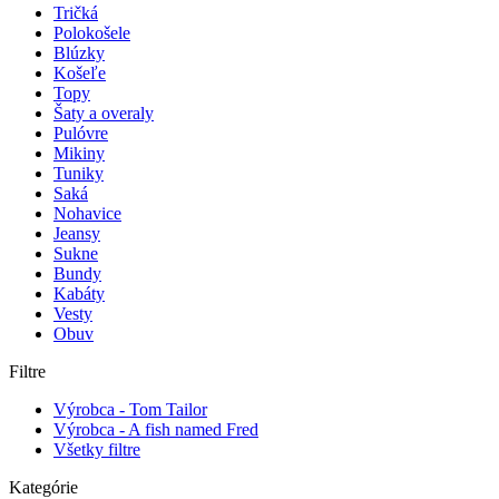
Tričká
Polokošele
Blúzky
Košeľe
Topy
Šaty a overaly
Pulóvre
Mikiny
Tuniky
Saká
Nohavice
Jeansy
Sukne
Bundy
Kabáty
Vesty
Obuv
Filtre
Výrobca - Tom Tailor
Výrobca - A fish named Fred
Všetky filtre
Kategórie