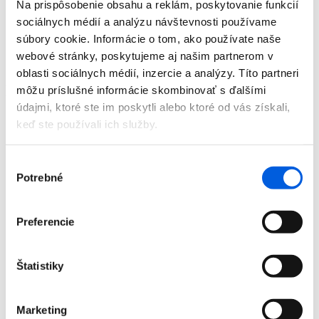
Na prispôsobenie obsahu a reklám, poskytovanie funkcií
Doplnky
sociálnych médií a analýzu návštevnosti používame
Výpredaj
Predajne
súbory cookie. Informácie o tom, ako používate naše
O nás
webové stránky, poskytujeme aj našim partnerom v
Kontakt
oblasti sociálnych médií, inzercie a analýzy. Títo partneri
Detail produktu
môžu príslušné informácie skombinovať s ďalšími
údajmi, ktoré ste im poskytli alebo ktoré od vás získali,
Domov
keď ste používali ich služby.
Produkty
Dámska móda
Pulóvre
Výber
Pulóver dámsky - Joseph Ribkoff
Potrebné
súhlasu
Pulóver dámsky - Joseph Ribkoff
Zľava 50 %
Preferencie
Štatistiky
Domov
Produkty
Marketing
Dámska móda