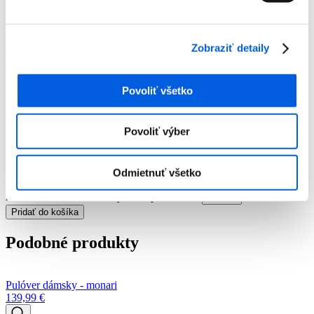
Pulóvre
Pulóver dámsky - Joseph Ribkoff
Pulóver dámsky - Joseph Ribkoff
Zobraziť detaily
Číslo artiklu:
12011931
Číslo výrobcu:
243944
Výrobca:
Joseph
Ribkoff
Farba:
Zelená vzor
Povoliť všetko
-50 %
239,99
€
120,00
€
Povoliť výber
Momentálne nie je na sklade
Odmietnuť všetko
množstvo Pulóver dámsky - Joseph Ribkoff
Pridať do košíka
Podobné produkty
Pulóver dámsky - monari
139,99
€