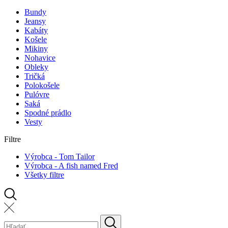
Bundy
Jeansy
Kabáty
Košele
Mikiny
Nohavice
Obleky
Tričká
Polokošele
Pulóvre
Saká
Spodné prádlo
Vesty
Filtre
Výrobca - Tom Tailor
Výrobca - A fish named Fred
Všetky filtre