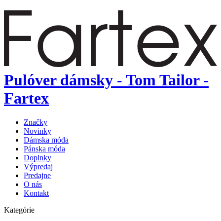
Pulóver dámsky - Tom Tailor -
Fartex
Značky
Novinky
Dámska móda
Pánska móda
Doplnky
Výpredaj
Predajne
O nás
Kontakt
Kategórie