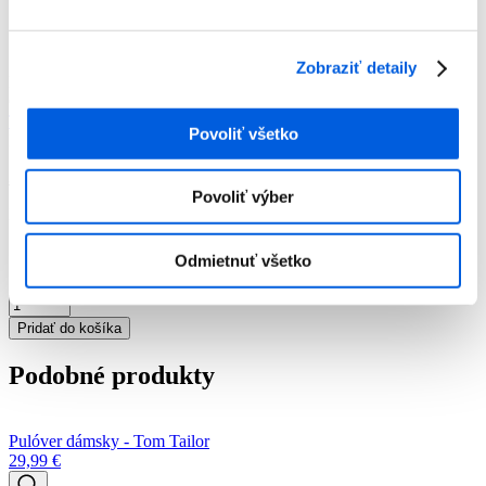
Dámska móda
Pulóvre
Pulóver dámsky - Tom Tailor
Zobraziť detaily
Pulóver dámsky - Tom Tailor
Číslo artiklu:
3000023594
Číslo výrobcu:
1042952/36290
Výrobca:
Tom Tailor
Povoliť všetko
Farba:
Modrá vzor
39,99
€
Povoliť výber
Momentálne nie je na sklade
Odmietnuť všetko
množstvo
Pulóver
Pridať do košíka
dámsky
-
Podobné produkty
Tom
Tailor
Pulóver dámsky - Tom Tailor
29,99
€