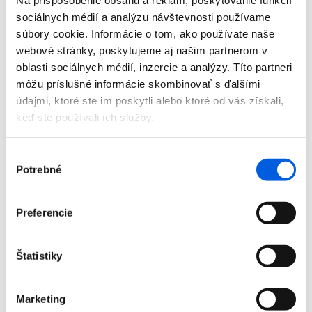
Na prispôsobenie obsahu a reklám, poskytovanie funkcií
Doplnky
sociálnych médií a analýzu návštevnosti používame
Výpredaj
súbory cookie. Informácie o tom, ako používate naše
Predajne
O nás
webové stránky, poskytujeme aj našim partnerom v
Kontakt
oblasti sociálnych médií, inzercie a analýzy. Títo partneri
môžu príslušné informácie skombinovať s ďalšími
Detail produktu
údajmi, ktoré ste im poskytli alebo ktoré od vás získali,
keď ste používali ich služby.
Domov
Produkty
Dámska móda
Výber
Pulóvre
Pulóver dámsky - Tom Tailor
Potrebné
súhlasu
Pulóver dámsky - Tom Tailor
Preferencie
Štatistiky
Domov
Marketing
Produkty