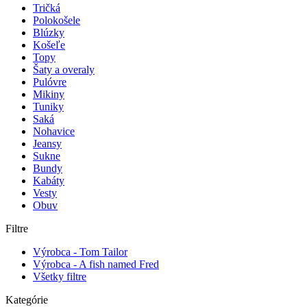
Tričká
Polokošele
Blúzky
Košeľe
Topy
Šaty a overaly
Pulóvre
Mikiny
Tuniky
Saká
Nohavice
Jeansy
Sukne
Bundy
Kabáty
Vesty
Obuv
Filtre
Výrobca - Tom Tailor
Výrobca - A fish named Fred
Všetky filtre
Kategórie