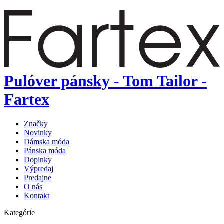
Pulóver pánsky - Tom Tailor -
Fartex
Značky
Novinky
Dámska móda
Pánska móda
Doplnky
Výpredaj
Predajne
O nás
Kontakt
Kategórie