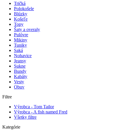
Tričká
Polokošele
Blúzky
Košeľe
Topy
Šaty a overaly
Pulóvre
Mikiny
Tuniky
Saká
Nohavice
Jeansy
Sukne
Bundy
Kabáty
Vesty
Obuv
Filtre
Výrobca - Tom Tailor
Výrobca - A fish named Fred
Všetky filtre
Kategórie