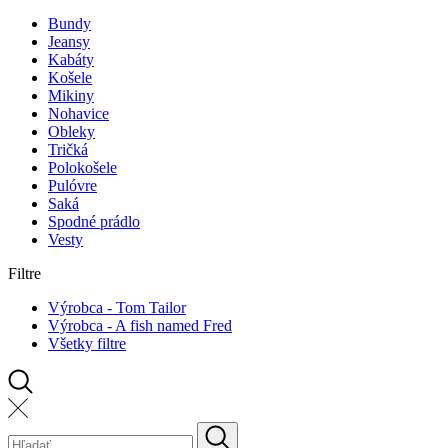
Bundy
Jeansy
Kabáty
Košele
Mikiny
Nohavice
Obleky
Tričká
Polokošele
Pulóvre
Saká
Spodné prádlo
Vesty
Filtre
Výrobca - Tom Tailor
Výrobca - A fish named Fred
Všetky filtre