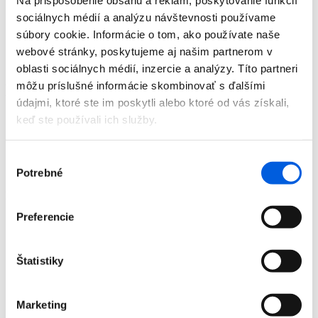
Na prispôsobenie obsahu a reklám, poskytovanie funkcií
Doplnky
sociálnych médií a analýzu návštevnosti používame
Výpredaj
súbory cookie. Informácie o tom, ako používate naše
Predajne
O nás
webové stránky, poskytujeme aj našim partnerom v
Kontakt
oblasti sociálnych médií, inzercie a analýzy. Títo partneri
môžu príslušné informácie skombinovať s ďalšími
Detail produktu
údajmi, ktoré ste im poskytli alebo ktoré od vás získali,
keď ste používali ich služby.
Domov
Produkty
Pánska móda
Výber
Pulóvre
Pulóver pánsky - Tom Tailor
Potrebné
súhlasu
Pulóver pánsky - Tom Tailor
Preferencie
Štatistiky
Domov
Marketing
Produkty