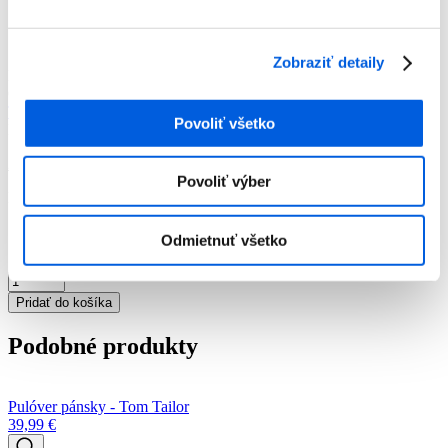
Pánska móda
Pulóvre
Pulóver pánsky - Tom Tailor
Zobraziť detaily
Pulóver pánsky - Tom Tailor
Číslo artiklu:
3000017975
Číslo výrobcu:
1027661/24248
Výrobca:
Tom Tailor
Povoliť všetko
Farba:
Modrá
29,99
€
Povoliť výber
Momentálne nie je na sklade
Odmietnuť všetko
množstvo
Pulóver
Pridať do košíka
pánsky
-
Podobné produkty
Tom
Tailor
Pulóver pánsky - Tom Tailor
39,99
€