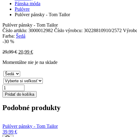
Pánska móda
Pulóvre
Pulóver pánsky - Tom Tailor
Pulóver pánsky - Tom Tailor
Číslo artiklu:
3000012982
Číslo výrobcu:
30228810910/2572
Výrob
Farba:
Šedá
-30 %
29,99
€
20,99
€
Momentálne nie je na sklade
množstvo
Pulóver
Pridať do košíka
pánsky
-
Podobné produkty
Tom
Tailor
Pulóver pánsky - Tom Tailor
39,99
€