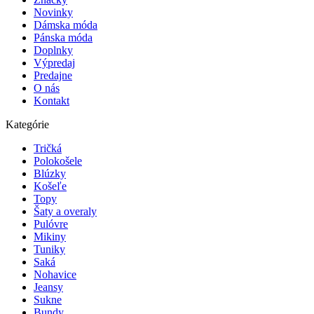
Novinky
Dámska móda
Pánska móda
Doplnky
Výpredaj
Predajne
O nás
Kontakt
Kategórie
Tričká
Polokošele
Blúzky
Košeľe
Topy
Šaty a overaly
Pulóvre
Mikiny
Tuniky
Saká
Nohavice
Jeansy
Sukne
Bundy