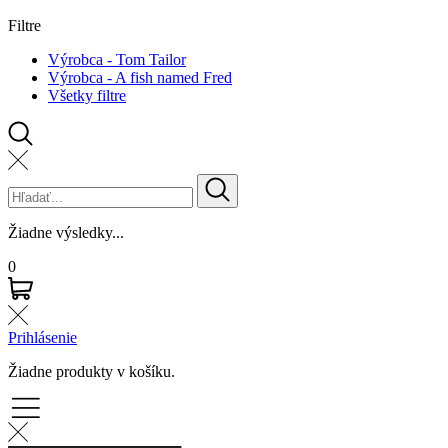
Filtre
Výrobca - Tom Tailor
Výrobca - A fish named Fred
Všetky filtre
Žiadne výsledky...
0
Prihlásenie
Žiadne produkty v košíku.