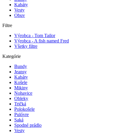
Kabáty
Vesty
Obuv
Filtre
Výrobca - Tom Tailor
Výrobca - A fish named Fred
Všetky filtre
Kategórie
Bundy
Jeansy
Kabáty
Košele
Mikiny
Nohavice
Obleky
Tričká
Polokošele
Pulóvre
Saká
Spodné prádlo
Vesty