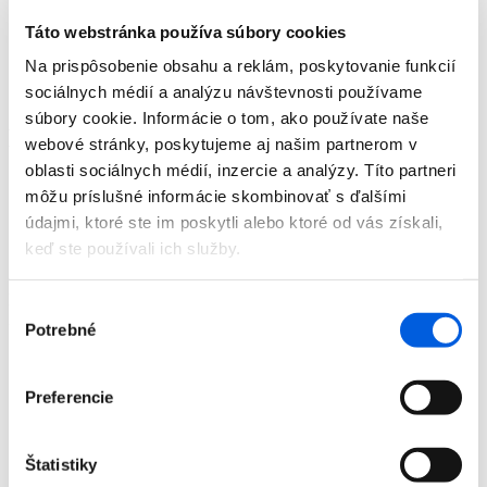
Doplnky
Táto webstránka používa súbory cookies
Výpredaj
Predajne
Na prispôsobenie obsahu a reklám, poskytovanie funkcií
O nás
sociálnych médií a analýzu návštevnosti používame
Kontakt
súbory cookie. Informácie o tom, ako používate naše
Detail produktu
webové stránky, poskytujeme aj našim partnerom v
oblasti sociálnych médií, inzercie a analýzy. Títo partneri
Domov
môžu príslušné informácie skombinovať s ďalšími
Produkty
údajmi, ktoré ste im poskytli alebo ktoré od vás získali,
Pánska móda
Pulóvre
keď ste používali ich služby.
Rolák pánsky - Tom Tailor
Rolák pánsky - Tom Tailor
Výber
Zľava 50 %
Potrebné
súhlasu
Preferencie
Štatistiky
Domov