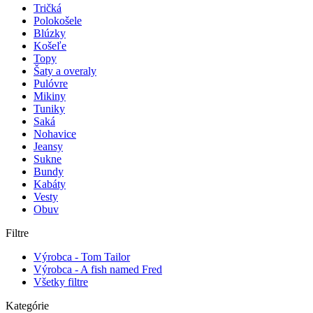
Tričká
Polokošele
Blúzky
Košeľe
Topy
Šaty a overaly
Pulóvre
Mikiny
Tuniky
Saká
Nohavice
Jeansy
Sukne
Bundy
Kabáty
Vesty
Obuv
Filtre
Výrobca - Tom Tailor
Výrobca - A fish named Fred
Všetky filtre
Kategórie