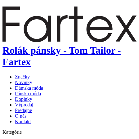
Rolák pánsky - Tom Tailor -
Fartex
Značky
Novinky
Dámska móda
Pánska móda
Doplnky
Výpredaj
Predajne
O nás
Kontakt
Kategórie