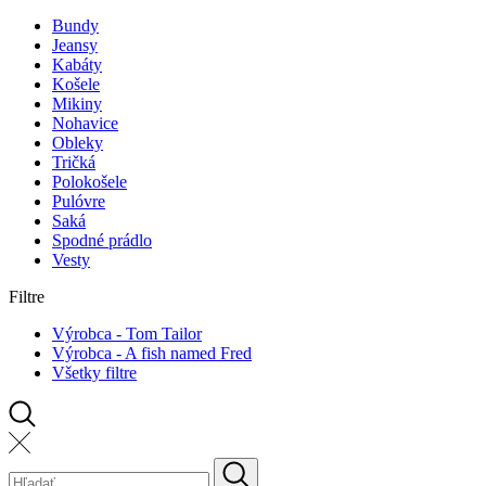
Bundy
Jeansy
Kabáty
Košele
Mikiny
Nohavice
Obleky
Tričká
Polokošele
Pulóvre
Saká
Spodné prádlo
Vesty
Filtre
Výrobca - Tom Tailor
Výrobca - A fish named Fred
Všetky filtre