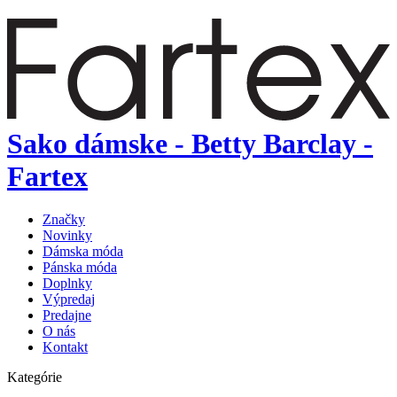
Sako dámske - Betty Barclay -
Fartex
Značky
Novinky
Dámska móda
Pánska móda
Doplnky
Výpredaj
Predajne
O nás
Kontakt
Kategórie