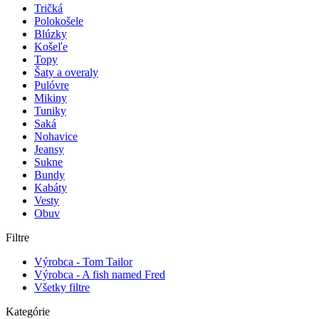
Tričká
Polokošele
Blúzky
Košeľe
Topy
Šaty a overaly
Pulóvre
Mikiny
Tuniky
Saká
Nohavice
Jeansy
Sukne
Bundy
Kabáty
Vesty
Obuv
Filtre
Výrobca - Tom Tailor
Výrobca - A fish named Fred
Všetky filtre
Kategórie