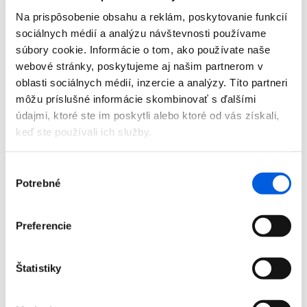
Doplnky
Na prispôsobenie obsahu a reklám, poskytovanie funkcií
Výpredaj
sociálnych médií a analýzu návštevnosti používame
Predajne
O nás
súbory cookie. Informácie o tom, ako používate naše
Kontakt
webové stránky, poskytujeme aj našim partnerom v
oblasti sociálnych médií, inzercie a analýzy. Títo partneri
Detail produktu
môžu príslušné informácie skombinovať s ďalšími
údajmi, ktoré ste im poskytli alebo ktoré od vás získali,
Domov
Produkty
keď ste používali ich služby.
Dámska móda
Saká
Sako dámske - Betty Barclay
Výber
Potrebné
súhlasu
Sako dámske - Betty Barclay
Zľava 70 %
Preferencie
Štatistiky