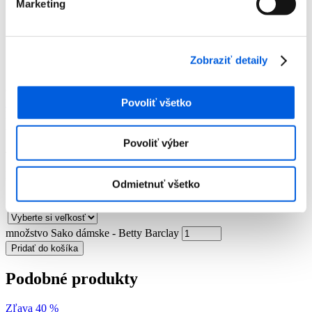
Marketing
Domov
Produkty
Dámska móda
Saká
Sako dámske - Betty Barclay
Zobraziť detaily
Sako dámske - Betty Barclay
Číslo artiklu:
12014392
Číslo výrobcu:
4538/1248
Výrobca:
Betty
Povoliť všetko
Barclay
Farba:
béžová
-70 %
Povoliť výber
179,99
€
54,00
€
Momentálne nie je na sklade
Odmietnuť všetko
množstvo Sako dámske - Betty Barclay
Pridať do košíka
Podobné produkty
Zľava 40 %