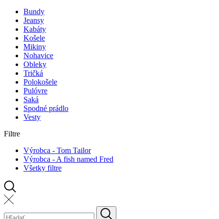
Bundy
Jeansy
Kabáty
Košele
Mikiny
Nohavice
Obleky
Tričká
Polokošele
Pulóvre
Saká
Spodné prádlo
Vesty
Filtre
Výrobca - Tom Tailor
Výrobca - A fish named Fred
Všetky filtre