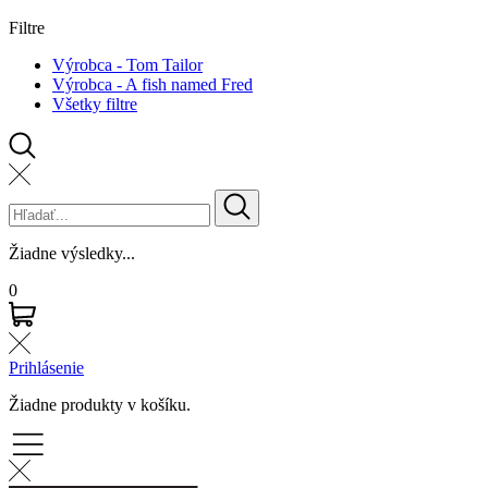
Filtre
Výrobca - Tom Tailor
Výrobca - A fish named Fred
Všetky filtre
Žiadne výsledky...
0
Prihlásenie
Žiadne produkty v košíku.