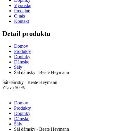
Doplnky
Výpredaj
Predajne
O nás
Kontakt
Detail produktu
Domov
Produkty
Doplnky
Dámske
Šály
Šál dámsky - Beate Heymann
Šál dámsky - Beate Heymann
Zľava 50 %
Domov
Produkty
Doplnky
Dámske
Šály
Šál dámsky - Beate Heymann