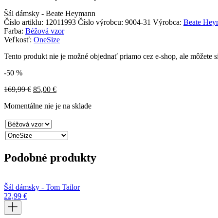
Šál dámsky - Beate Heymann
Číslo artiklu:
12011993
Číslo výrobcu:
9004-31
Výrobca:
Beate Hey
Farba:
Béžová vzor
Veľkosť:
OneSize
Tento produkt nie je možné objednať priamo cez e-shop, ale môžete s
-50 %
169,99
€
85,00
€
Momentálne nie je na sklade
Podobné produkty
Šál dámsky - Tom Tailor
22,99
€