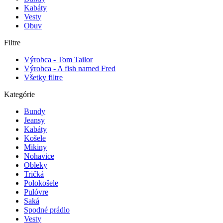
Kabáty
Vesty
Obuv
Filtre
Výrobca - Tom Tailor
Výrobca - A fish named Fred
Všetky filtre
Kategórie
Bundy
Jeansy
Kabáty
Košele
Mikiny
Nohavice
Obleky
Tričká
Polokošele
Pulóvre
Saká
Spodné prádlo
Vesty