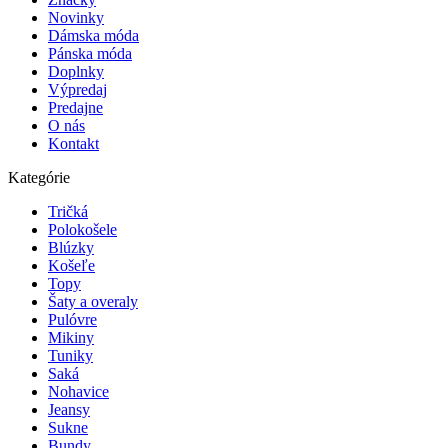
Novinky
Dámska móda
Pánska móda
Doplnky
Výpredaj
Predajne
O nás
Kontakt
Kategórie
Tričká
Polokošele
Blúzky
Košeľe
Topy
Šaty a overaly
Pulóvre
Mikiny
Tuniky
Saká
Nohavice
Jeansy
Sukne
Bundy