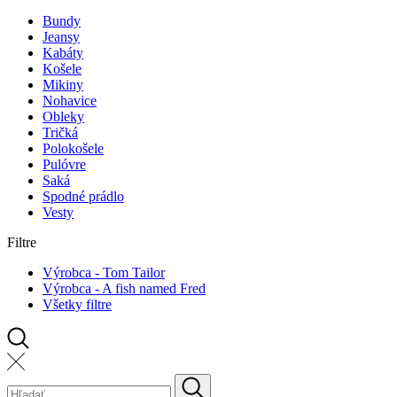
Bundy
Jeansy
Kabáty
Košele
Mikiny
Nohavice
Obleky
Tričká
Polokošele
Pulóvre
Saká
Spodné prádlo
Vesty
Filtre
Výrobca - Tom Tailor
Výrobca - A fish named Fred
Všetky filtre