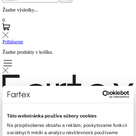
Žiadne výsledky...
0
Prihlásenie
Žiadne produkty v košíku.
Táto webstránka používa súbory cookies
Značky
Novinky
Na prispôsobenie obsahu a reklám, poskytovanie funkcií
Dámska móda
sociálnych médií a analýzu návštevnosti používame
Pánska móda