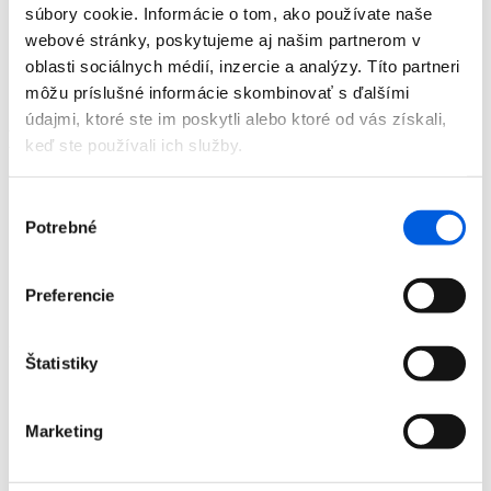
súbory cookie. Informácie o tom, ako používate naše
Doplnky
Výpredaj
webové stránky, poskytujeme aj našim partnerom v
Predajne
oblasti sociálnych médií, inzercie a analýzy. Títo partneri
O nás
môžu príslušné informácie skombinovať s ďalšími
Kontakt
údajmi, ktoré ste im poskytli alebo ktoré od vás získali,
Detail produktu
keď ste používali ich služby.
Domov
Výber
Produkty
Doplnky
Potrebné
súhlasu
Dámske
Šály
Šál dámsky - Marc Aurel
Preferencie
Šál dámsky - Marc Aurel
Zľava 50 %
Štatistiky
Domov
Marketing
Produkty
Doplnky
Dámske