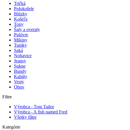
Tričká
Polokošele
Blúzky
Košeľe
Topy
Šaty a overaly
Pulóvre
Mikiny
Tuniky
Saká
Nohavice
Jeansy
Sukne
Bundy
Kabáty
Vesty
Obuv
Filtre
Výrobca - Tom Tailor
Výrobca - A fish named Fred
Všetky filtre
Kategórie