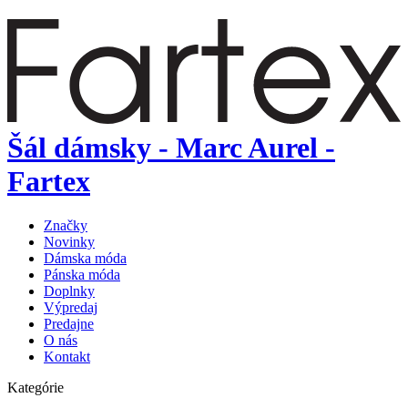
Šál dámsky - Marc Aurel -
Fartex
Značky
Novinky
Dámska móda
Pánska móda
Doplnky
Výpredaj
Predajne
O nás
Kontakt
Kategórie