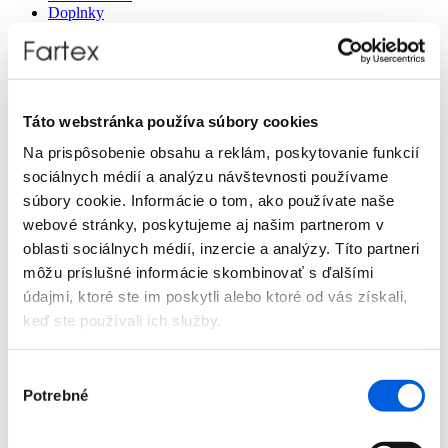
Doplnky
Výpredaj
Predajne
O nás
Kontakt
Táto webstránka používa súbory cookies
Detail produktu
Na prispôsobenie obsahu a reklám, poskytovanie funkcií
Domov
sociálnych médií a analýzu návštevnosti používame
Produkty
súbory cookie. Informácie o tom, ako používate naše
Dámska móda
Šaty a overaly
webové stránky, poskytujeme aj našim partnerom v
Šaty dámske - Marc Aurel
oblasti sociálnych médií, inzercie a analýzy. Títo partneri
môžu príslušné informácie skombinovať s ďalšími
Šaty dámske - Marc Aurel
Zľava 70 %
údajmi, ktoré ste im poskytli alebo ktoré od vás získali,
keď ste používali ich služby.
Výber
Potrebné
súhlasu