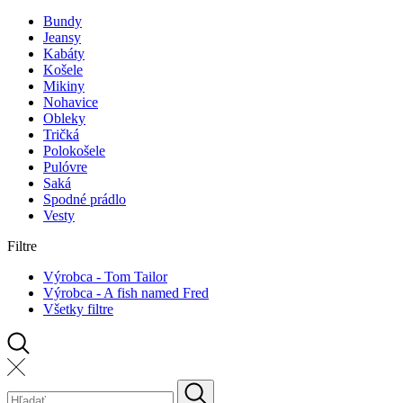
Bundy
Jeansy
Kabáty
Košele
Mikiny
Nohavice
Obleky
Tričká
Polokošele
Pulóvre
Saká
Spodné prádlo
Vesty
Filtre
Výrobca - Tom Tailor
Výrobca - A fish named Fred
Všetky filtre