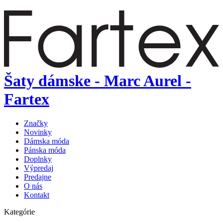
Šaty dámske - Marc Aurel -
Fartex
Značky
Novinky
Dámska móda
Pánska móda
Doplnky
Výpredaj
Predajne
O nás
Kontakt
Kategórie