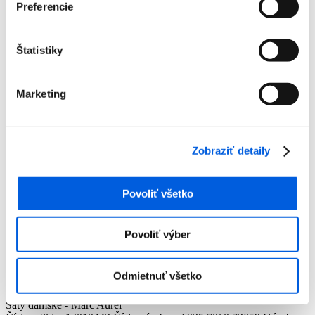
Preferencie
Štatistiky
Marketing
Zobraziť detaily
Povoliť všetko
Domov
Povoliť výber
Produkty
Dámska móda
Šaty a overaly
Odmietnuť všetko
Šaty dámske - Marc Aurel
Šaty dámske - Marc Aurel