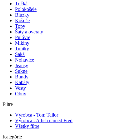
Tričká
Polokošele
Blúzky
Košeľe
Topy
Šaty a overaly
Pulóvre
Mikiny
Tuniky
Saká
Nohavice
Jeansy
Sukne
Bundy
Kabáty
Vesty
Obuv
Filtre
Výrobca - Tom Tailor
Výrobca - A fish named Fred
Všetky filtre
Kategórie