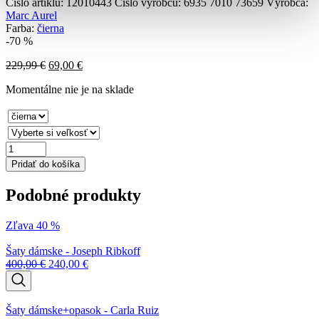
Číslo artiklu:
12010443
Číslo výrobcu:
6935 7010 73659
Výrobca:
Marc Aurel
Farba:
čierna
-70 %
229,99
€
69,00
€
Momentálne nie je na sklade
množstvo
Šaty
Pridať do košíka
dámske
-
Podobné produkty
Marc
Aurel
Zľava 40 %
Šaty dámske - Joseph Ribkoff
400,00
€
240,00
€
Šaty dámske+opasok - Carla Ruiz