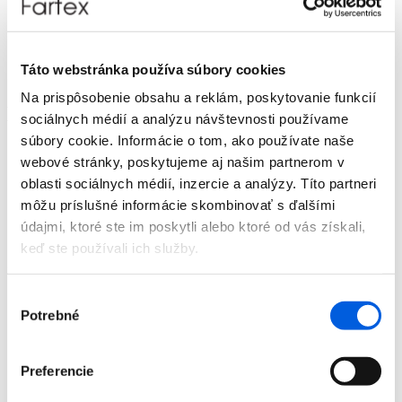
Doplnky
Výpredaj
Predajne
O nás
Táto webstránka používa súbory cookies
Kontakt
Na prispôsobenie obsahu a reklám, poskytovanie funkcií
Detail produktu
sociálnych médií a analýzu návštevnosti používame
súbory cookie. Informácie o tom, ako používate naše
Domov
webové stránky, poskytujeme aj našim partnerom v
Produkty
oblasti sociálnych médií, inzercie a analýzy. Títo partneri
Dámska móda
Šaty a overaly
môžu príslušné informácie skombinovať s ďalšími
Šaty dámske - Marc Cain
údajmi, ktoré ste im poskytli alebo ktoré od vás získali,
Šaty dámske - Marc Cain
keď ste používali ich služby.
Zľava 40 %
Výber
Potrebné
súhlasu
Preferencie
Domov
Produkty