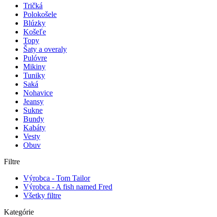
Tričká
Polokošele
Blúzky
Košeľe
Topy
Šaty a overaly
Pulóvre
Mikiny
Tuniky
Saká
Nohavice
Jeansy
Sukne
Bundy
Kabáty
Vesty
Obuv
Filtre
Výrobca - Tom Tailor
Výrobca - A fish named Fred
Všetky filtre
Kategórie