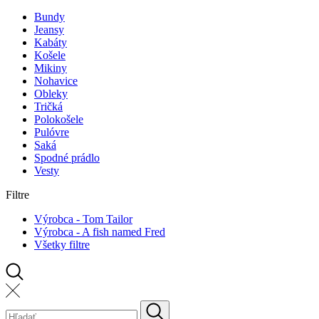
Bundy
Jeansy
Kabáty
Košele
Mikiny
Nohavice
Obleky
Tričká
Polokošele
Pulóvre
Saká
Spodné prádlo
Vesty
Filtre
Výrobca - Tom Tailor
Výrobca - A fish named Fred
Všetky filtre