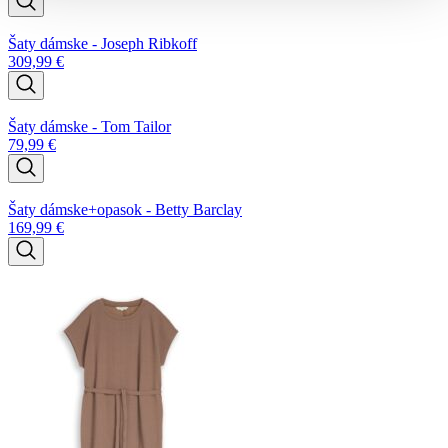
Šaty dámske - Joseph Ribkoff
309,99
€
Šaty dámske - Tom Tailor
79,99
€
Šaty dámske+opasok - Betty Barclay
169,99
€