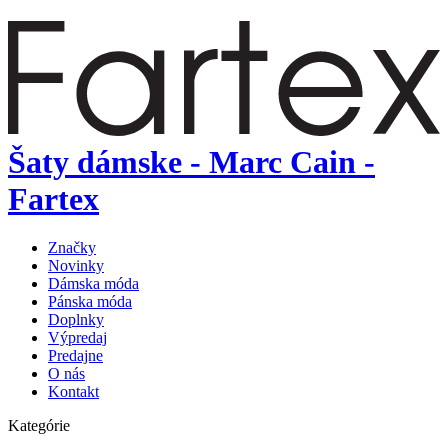
Šaty dámske - Marc Cain -
Fartex
Značky
Novinky
Dámska móda
Pánska móda
Doplnky
Výpredaj
Predajne
O nás
Kontakt
Kategórie