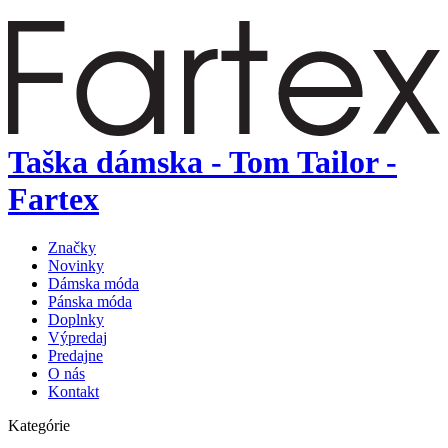
Taška dámska - Tom Tailor -
Fartex
Značky
Novinky
Dámska móda
Pánska móda
Doplnky
Výpredaj
Predajne
O nás
Kontakt
Kategórie