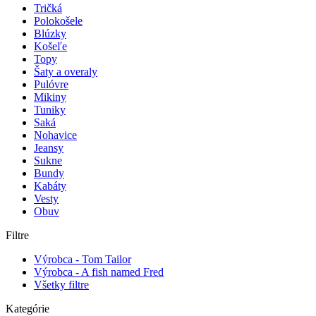
Tričká
Polokošele
Blúzky
Košeľe
Topy
Šaty a overaly
Pulóvre
Mikiny
Tuniky
Saká
Nohavice
Jeansy
Sukne
Bundy
Kabáty
Vesty
Obuv
Filtre
Výrobca - Tom Tailor
Výrobca - A fish named Fred
Všetky filtre
Kategórie