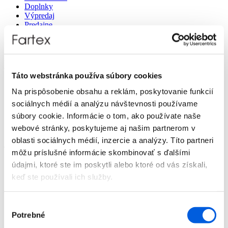
Doplnky
Výpredaj
Predajne
O nás
Kontakt
Detail produktu
Táto webstránka používa súbory cookies
Domov
Na prispôsobenie obsahu a reklám, poskytovanie funkcií
Produkty
sociálnych médií a analýzu návštevnosti používame
Doplnky
Dámske
súbory cookie. Informácie o tom, ako používate naše
Tašky
webové stránky, poskytujeme aj našim partnerom v
Taška dámska - Tom Tailor
oblasti sociálnych médií, inzercie a analýzy. Títo partneri
Taška dámska - Tom Tailor
môžu príslušné informácie skombinovať s ďalšími
údajmi, ktoré ste im poskytli alebo ktoré od vás získali,
keď ste používali ich služby.
Domov
Výber
Produkty
Potrebné
súhlasu
Doplnky