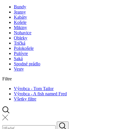
Bundy
Jeansy
Kabáty
Košele
Mikiny
Nohavice
Obleky
Tričká
Polokošele
Pulóvre
Saká
Spodné prádlo
Vesty
Filtre
Výrobca - Tom Tailor
Výrobca - A fish named Fred
Všetky filtre