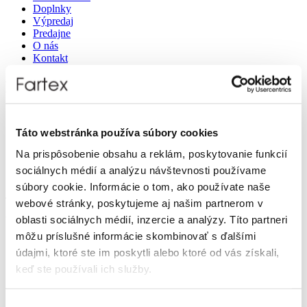
Doplnky
Výpredaj
Predajne
O nás
Kontakt
Detail produktu
Domov
Produkty
Táto webstránka používa súbory cookies
Doplnky
Dámske
Na prispôsobenie obsahu a reklám, poskytovanie funkcií
Tašky
sociálnych médií a analýzu návštevnosti používame
Taška dámska - Tom Tailor
súbory cookie. Informácie o tom, ako používate naše
Taška dámska - Tom Tailor
webové stránky, poskytujeme aj našim partnerom v
Zľava 30 %
oblasti sociálnych médií, inzercie a analýzy. Títo partneri
môžu príslušné informácie skombinovať s ďalšími
údajmi, ktoré ste im poskytli alebo ktoré od vás získali,
keď ste používali ich služby.
Domov
Výber