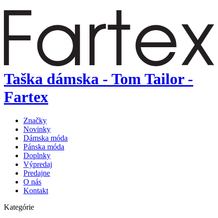
Taška dámska - Tom Tailor -
Fartex
Značky
Novinky
Dámska móda
Pánska móda
Doplnky
Výpredaj
Predajne
O nás
Kontakt
Kategórie