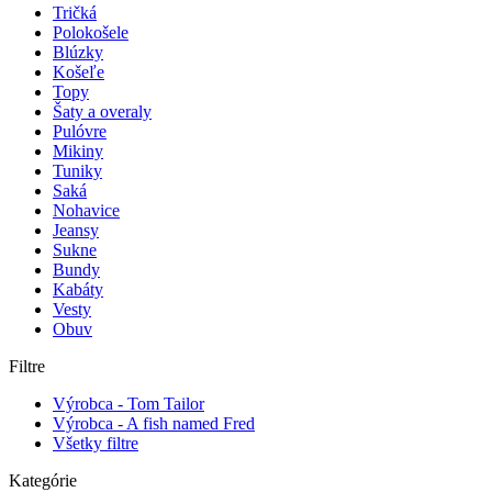
Tričká
Polokošele
Blúzky
Košeľe
Topy
Šaty a overaly
Pulóvre
Mikiny
Tuniky
Saká
Nohavice
Jeansy
Sukne
Bundy
Kabáty
Vesty
Obuv
Filtre
Výrobca - Tom Tailor
Výrobca - A fish named Fred
Všetky filtre
Kategórie