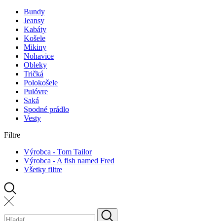
Bundy
Jeansy
Kabáty
Košele
Mikiny
Nohavice
Obleky
Tričká
Polokošele
Pulóvre
Saká
Spodné prádlo
Vesty
Filtre
Výrobca - Tom Tailor
Výrobca - A fish named Fred
Všetky filtre