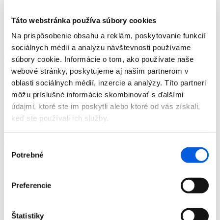
Doplnky
Výpredaj
Táto webstránka používa súbory cookies
Predajne
O nás
Na prispôsobenie obsahu a reklám, poskytovanie funkcií
Kontakt
sociálnych médií a analýzu návštevnosti používame
súbory cookie. Informácie o tom, ako používate naše
Detail produktu
webové stránky, poskytujeme aj našim partnerom v
oblasti sociálnych médií, inzercie a analýzy. Títo partneri
Domov
Produkty
môžu príslušné informácie skombinovať s ďalšími
Doplnky
údajmi, ktoré ste im poskytli alebo ktoré od vás získali,
Dámske
keď ste používali ich služby.
Tašky
Taška dámska - Tom Tailor Denim
Taška dámska - Tom Tailor Denim
Výber
Potrebné
súhlasu
Preferencie
Domov
Produkty
Doplnky
Štatistiky