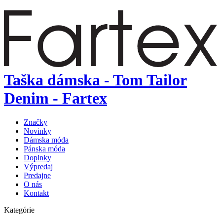
Taška dámska - Tom Tailor
Denim - Fartex
Značky
Novinky
Dámska móda
Pánska móda
Doplnky
Výpredaj
Predajne
O nás
Kontakt
Kategórie