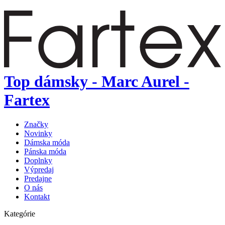
Top dámsky - Marc Aurel -
Fartex
Značky
Novinky
Dámska móda
Pánska móda
Doplnky
Výpredaj
Predajne
O nás
Kontakt
Kategórie