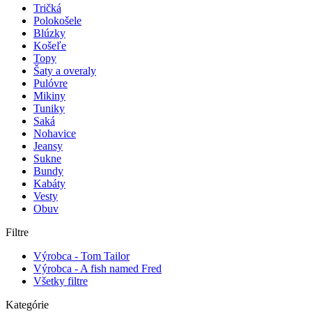
Tričká
Polokošele
Blúzky
Košeľe
Topy
Šaty a overaly
Pulóvre
Mikiny
Tuniky
Saká
Nohavice
Jeansy
Sukne
Bundy
Kabáty
Vesty
Obuv
Filtre
Výrobca - Tom Tailor
Výrobca - A fish named Fred
Všetky filtre
Kategórie