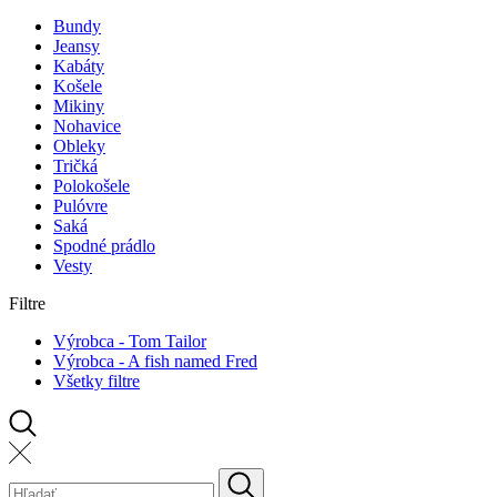
Bundy
Jeansy
Kabáty
Košele
Mikiny
Nohavice
Obleky
Tričká
Polokošele
Pulóvre
Saká
Spodné prádlo
Vesty
Filtre
Výrobca - Tom Tailor
Výrobca - A fish named Fred
Všetky filtre