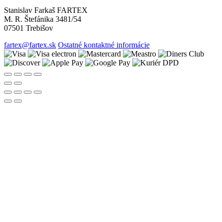
Stanislav Farkaš FARTEX
M. R. Štefánika 3481/54
07501 Trebišov
fartex@fartex.sk
Ostatné kontaktné informácie