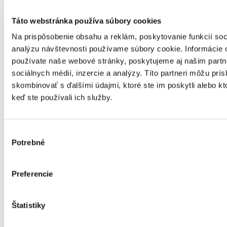
Produkty
Dámska móda
Táto webstránka používa súbory cookies
Topy
Top dámsky - Marc Aurel
Na prispôsobenie obsahu a reklám, poskytovanie funkcií soc
analýzu návštevnosti používame súbory cookie. Informácie 
Top dámsky - Marc Aurel
používate naše webové stránky, poskytujeme aj našim partn
Číslo artiklu:
12010439
Číslo výrobcu:
6172 1000 93144
Výrobca:
Marc Aurel
sociálnych médií, inzercie a analýzy. Títo partneri môžu prí
Farba:
čierna
skombinovať s ďalšími údajmi, ktoré ste im poskytli alebo kto
-70 %
keď ste používali ich služby.
145,99
€
43,80
€
Momentálne nie je na sklade
Výber
Potrebné
súhlasu
množstvo
Top
Preferencie
Pridať do košíka
dámsky
-
Podobné produkty
Marc
Štatistiky
Aurel
Zľava 20 %