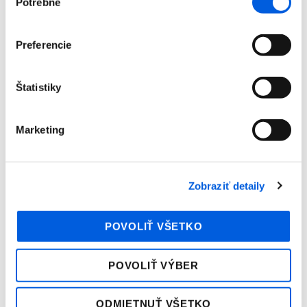
Potrebné
súhlasu
Tričko dámske kr.rukáv - Marc Cain
169,99
€
Preferencie
Zľava 20 %
Štatistiky
Marketing
Zobraziť detaily
POVOLIŤ VŠETKO
POVOLIŤ VÝBER
Tričko dámske kr.rukáv - Marc Cain
127,99
€
159,99
€
ODMIETNUŤ VŠETKO