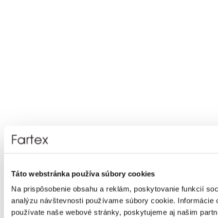
Domov
Produkty
Táto webstránka používa súbory cookies
Pánska móda
Tričká
Na prispôsobenie obsahu a reklám, poskytovanie funkcií soc
Tričko pánske dl.rukáv - Tom Tailor Denim
analýzu návštevnosti používame súbory cookie. Informácie 
Tričko pánske dl.rukáv - Tom Tailor Denim
používate naše webové stránky, poskytujeme aj našim partn
Číslo artiklu:
3000025539
Číslo výrobcu:
1047403/10668
Výrobca: