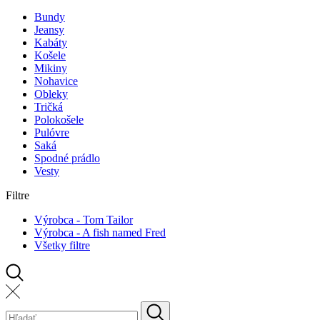
Bundy
Jeansy
Kabáty
Košele
Mikiny
Nohavice
Obleky
Tričká
Polokošele
Pulóvre
Saká
Spodné prádlo
Vesty
Filtre
Výrobca - Tom Tailor
Výrobca - A fish named Fred
Všetky filtre