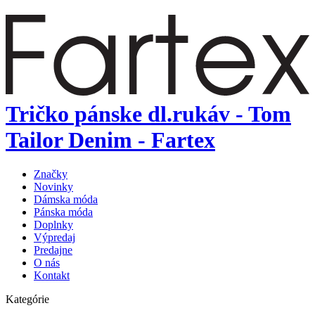
Tričko pánske dl.rukáv - Tom
Tailor Denim - Fartex
Značky
Novinky
Dámska móda
Pánska móda
Doplnky
Výpredaj
Predajne
O nás
Kontakt
Kategórie