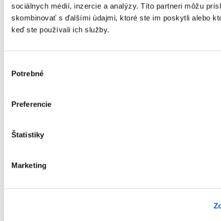
sociálnych médií, inzercie a analýzy. Títo partneri môžu prí
Tom Tailor Denim
Farba:
Modrá
skombinovať s ďalšími údajmi, ktoré ste im poskytli alebo kto
-50 %
keď ste používali ich služby.
19,99
€
9,99
€
Momentálne nie je na sklade
Výber
Potrebné
súhlasu
množstvo
Preferencie
Tričko
Pridať do košíka
pánske
dl.rukáv
Podobné produkty
Štatistiky
-
Tom
Tailor
Denim
Tričko pánske kr.rukáv - Tom Tailor
Marketing
15,99
€
Tričko pánske kr.rukáv - Tom Tailor
Zo
18,00
€