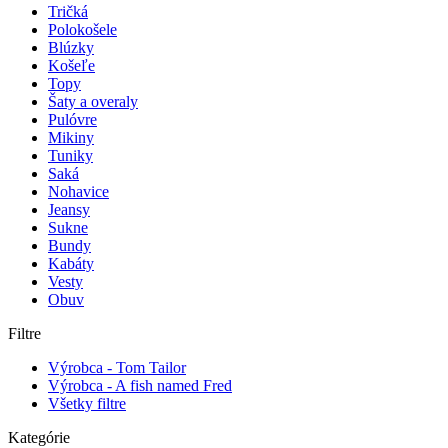
Tričká
Polokošele
Blúzky
Košeľe
Topy
Šaty a overaly
Pulóvre
Mikiny
Tuniky
Saká
Nohavice
Jeansy
Sukne
Bundy
Kabáty
Vesty
Obuv
Filtre
Výrobca - Tom Tailor
Výrobca - A fish named Fred
Všetky filtre
Kategórie