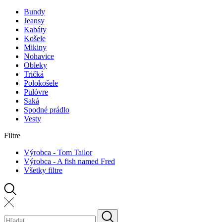
Bundy
Jeansy
Kabáty
Košele
Mikiny
Nohavice
Obleky
Tričká
Polokošele
Pulóvre
Saká
Spodné prádlo
Vesty
Filtre
Výrobca - Tom Tailor
Výrobca - A fish named Fred
Všetky filtre