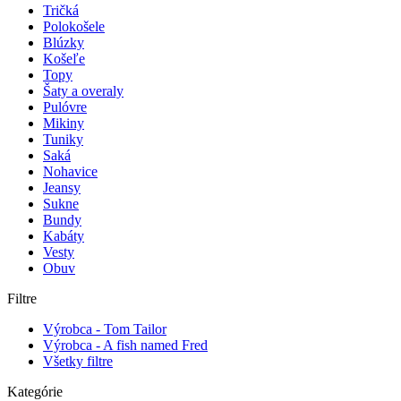
Tričká
Polokošele
Blúzky
Košeľe
Topy
Šaty a overaly
Pulóvre
Mikiny
Tuniky
Saká
Nohavice
Jeansy
Sukne
Bundy
Kabáty
Vesty
Obuv
Filtre
Výrobca - Tom Tailor
Výrobca - A fish named Fred
Všetky filtre
Kategórie