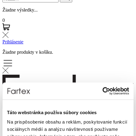
Žiadne výsledky...
0
Prihlásenie
Žiadne produkty v košíku.
Táto webstránka používa súbory cookies
Značky
Na prispôsobenie obsahu a reklám, poskytovanie funkcií
Novinky
Dámska móda
sociálnych médií a analýzu návštevnosti používame
Pánska móda