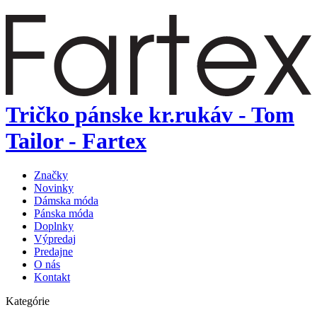
Tričko pánske kr.rukáv - Tom
Tailor - Fartex
Značky
Novinky
Dámska móda
Pánska móda
Doplnky
Výpredaj
Predajne
O nás
Kontakt
Kategórie