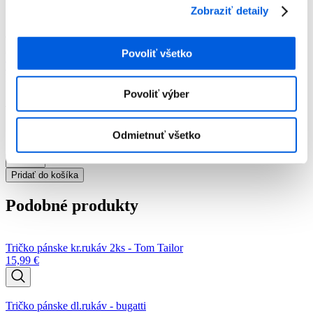
Tričká
Zobraziť detaily
Tričko pánske kr.rukáv - Tom Tailor
Tričko pánske kr.rukáv - Tom Tailor
Číslo artiklu:
3000024811
Číslo výrobcu:
1045627/20000
Výrobca:
Povoliť všetko
Tom Tailor
Predajňa:
Tom Tailor SC Aupark Košice
Farba:
biela
Povoliť výber
15,99
€
Odmietnuť všetko
množstvo
Tričko
Pridať do košíka
pánske
kr.rukáv
Podobné produkty
-
Tom
Tailor
Tričko pánske kr.rukáv 2ks - Tom Tailor
15,99
€
Tričko pánske dl.rukáv - bugatti