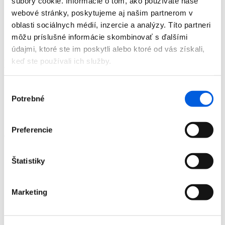
súbory cookie. Informácie o tom, ako používate naše
Doplnky
webové stránky, poskytujeme aj našim partnerom v
Výpredaj
Predajne
oblasti sociálnych médií, inzercie a analýzy. Títo partneri
O nás
môžu príslušné informácie skombinovať s ďalšími
Kontakt
údajmi, ktoré ste im poskytli alebo ktoré od vás získali,
keď ste používali ich služby.
Detail produktu
Domov
Výber
Produkty
Potrebné
súhlasu
Pánska móda
Tričká
Tričko pánske kr.rukáv - Tom Tailor
Preferencie
Tričko pánske kr.rukáv - Tom Tailor
Štatistiky
Marketing
Domov
Produkty
Pánska móda