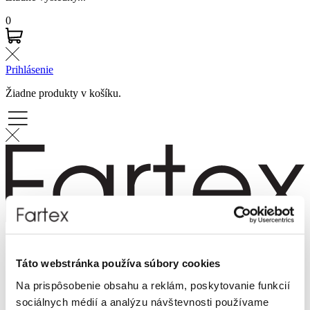
0
Prihlásenie
Žiadne produkty v košíku.
Značky
Novinky
Táto webstránka používa súbory cookies
Dámska móda
Pánska móda
Na prispôsobenie obsahu a reklám, poskytovanie funkcií
Doplnky
sociálnych médií a analýzu návštevnosti používame
Výpredaj