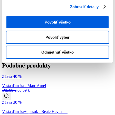
RIANI
Farba:
béžová
Zobraziť detaily
-50 %
259,99
€
130,00
€
Povoliť všetko
Momentálne nie je na sklade
Povoliť výber
množstvo
Odmietnuť všetko
Vesta
Pridať do košíka
dámska
-
Podobné produkty
Riani
Zľava 40 %
Vesta dámska - Marc Aurel
105,99
€
63,59
€
Zľava 30 %
Vesta dámska+opasok - Beate Heymann