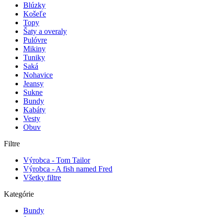
Blúzky
Košeľe
Topy
Šaty a overaly
Pulóvre
Mikiny
Tuniky
Saká
Nohavice
Jeansy
Sukne
Bundy
Kabáty
Vesty
Obuv
Filtre
Výrobca - Tom Tailor
Výrobca - A fish named Fred
Všetky filtre
Kategórie
Bundy