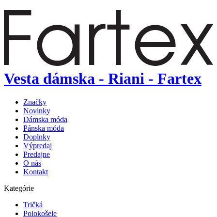
Vesta dámska - Riani - Fartex
Značky
Novinky
Dámska móda
Pánska móda
Doplnky
Výpredaj
Predajne
O nás
Kontakt
Kategórie
Tričká
Polokošele