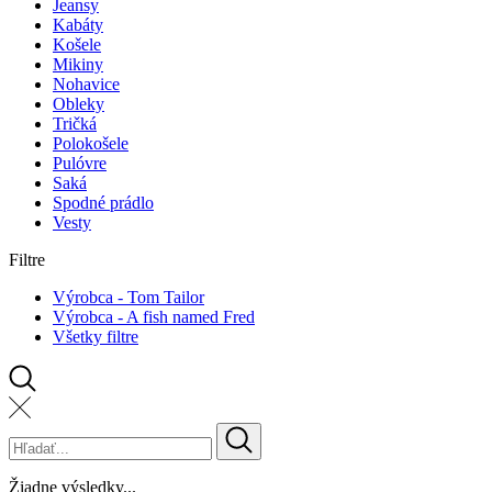
Jeansy
Kabáty
Košele
Mikiny
Nohavice
Obleky
Tričká
Polokošele
Pulóvre
Saká
Spodné prádlo
Vesty
Filtre
Výrobca - Tom Tailor
Výrobca - A fish named Fred
Všetky filtre
Žiadne výsledky...