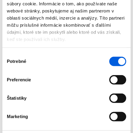
Predajne
súbory cookie. Informácie o tom, ako používate naše
O nás
webové stránky, poskytujeme aj našim partnerom v
Kontakt
oblasti sociálnych médií, inzercie a analýzy. Títo partneri
môžu príslušné informácie skombinovať s ďalšími
Detail produktu
údajmi, ktoré ste im poskytli alebo ktoré od vás získali,
keď ste používali ich služby.
Domov
Produkty
Dámska móda
Výber
Vesty
Vesta dámska - Riani
Potrebné
súhlasu
Vesta dámska - Riani
Zľava 50 %
Preferencie
Domov
Produkty
Štatistiky
Dámska móda
Vesty
Vesta dámska - Riani
Marketing
Vesta dámska - Riani
Číslo artiklu:
12011930
Číslo výrobcu:
475055-8190
Výrobca: