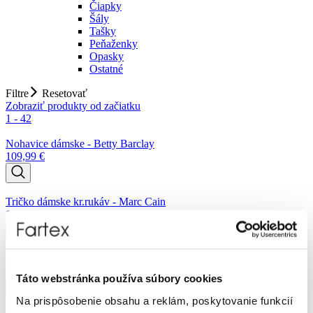
Čiapky
Šály
Tašky
Peňaženky
Opasky
Ostatné
Filtre
Resetovať
Zobraziť produkty od začiatku
1 - 42
Nohavice dámske - Betty Barclay
109,99
€
Tričko dámske kr.rukáv - Marc Cain
129,99
€
Šaty dámske - Betty Barclay
169,99
€
Táto webstránka používa súbory cookies
Na prispôsobenie obsahu a reklám, poskytovanie funkcií