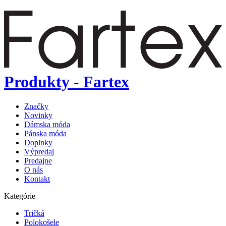
Produkty - Fartex
Značky
Novinky
Dámska móda
Pánska móda
Doplnky
Výpredaj
Predajne
O nás
Kontakt
Kategórie
Tričká
Polokošele