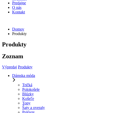
Predajne
O nás
Kontakt
Domov
Produkty
Produkty
Zoznam
Výpredaj
Produkty
Dámska móda
Tričká
Polokošele
Blúzky
Košeľe
Topy
Šaty a overaly
Pulóvre