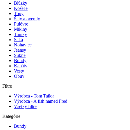
Blúzky
Košeľe
Topy
Šaty a overaly
Pulóvre
Mikiny
Tuniky
Saká
Nohavice
Jeansy
Sukne
Bundy
Kabáty
Vesty
Obuv
Filtre
Výrobca - Tom Tailor
Výrobca - A fish named Fred
Všetky filtre
Kategórie
Bundy