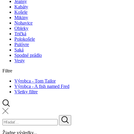
Jeansy
Kabáty
Košele
Mikiny
Nohavice
Obleky
Tričká
Polokošele
Pulóvre
Saká
Spodné prádlo
Vesty
Filtre
Výrobca - Tom Tailor
Výrobca - A fish named Fred
Všetky filtre
Žiadne výsledky...