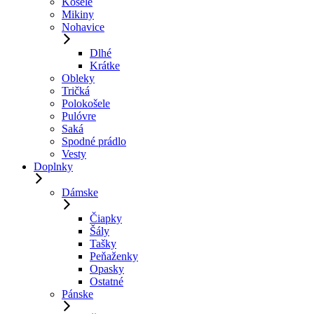
Košele
Mikiny
Nohavice
Dlhé
Krátke
Obleky
Tričká
Polokošele
Pulóvre
Saká
Spodné prádlo
Vesty
Doplnky
Dámske
Čiapky
Šály
Tašky
Peňaženky
Opasky
Ostatné
Pánske