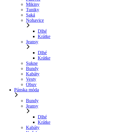
Mikiny
Tuniky
Saká
Nohavice
Dlhé
Krátke
Jeansy
Dlhé
Krátke
Sukne
Bundy
Kabáty
Vesty
Obuv
Pánska móda
Bundy
Jeansy
Dlhé
Krátke
Kabáty