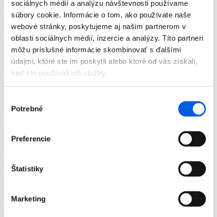
sociálnych médií a analýzu návštevnosti používame
Tričko dámske kr.rukáv - Betty Barclay
59,99
€
súbory cookie. Informácie o tom, ako používate naše
webové stránky, poskytujeme aj našim partnerom v
oblasti sociálnych médií, inzercie a analýzy. Títo partneri
Tričko dámske kr.rukáv - Betty Barclay
môžu príslušné informácie skombinovať s ďalšími
85,99
€
údajmi, ktoré ste im poskytli alebo ktoré od vás získali,
keď ste používali ich služby.
Blúzka dámska dl.rukáv - Betty Barclay
85,99
€
Výber
Potrebné
súhlasu
Sukňa dámska - Betty Barclay
99,99
€
Preferencie
Jeansy dámske krátke - Cambio
Štatistiky
155,99
€
Zľava 30 %
Marketing
Taška dámska - Tom Tailor