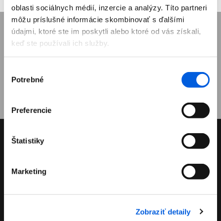
oblasti sociálnych médií, inzercie a analýzy. Títo partneri
môžu príslušné informácie skombinovať s ďalšími
údajmi, ktoré ste im poskytli alebo ktoré od vás získali,
Prihláste sa k odberu noviniek a nič nezmeškáte.
keď ste používali ich služby.
Výber
Potrebné
súhlasu
Preferencie
Stanislav Farkaš FARTEX
Štatistiky
M. R. Štefánika 3481/54
07501 Trebišov
Marketing
fartex@fartex.sk
Ostatné kontaktné informácie
Zobraziť detaily