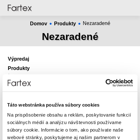
Domov
Produkty
Nezaradené
Nezaradené
Výpredaj
Produkty
Dámska móda
Pánska móda
Doplnky
Táto webstránka používa súbory cookies
Filtre
Resetovať
Na prispôsobenie obsahu a reklám, poskytovanie funkcií
sociálnych médií a analýzu návštevnosti používame
Tejto kategórii alebo vašim aktívnym filtrom
súbory cookie. Informácie o tom, ako používate naše
nezodpovedajú žiadne produkty...
webové stránky, poskytujeme aj našim partnerom v